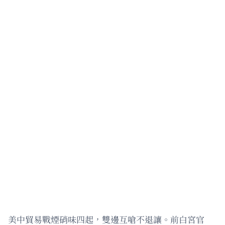
美中貿易戰煙硝味四起，雙邊互嗆不退讓。前白宮官