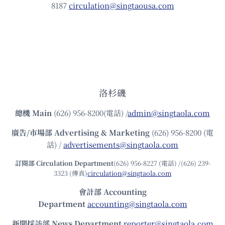
8187
circulation@singtaousa.com
洛杉磯
總機
Main
(626) 956-8200(電話) /
admin@singtaola.com
廣告/市場部
Advertising & Marketing
(626) 956-8200 (電
話) /
advertisements@singtaola.com
訂閱部 Circulation Department
(626) 956-8227 (電話) /(626) 239-
3323 (傳真)
circulation@singtaola.com
會計部 Accounting
Department
accounting@singtaola.com
新聞採訪部 News Department
reporter@singtaola.com