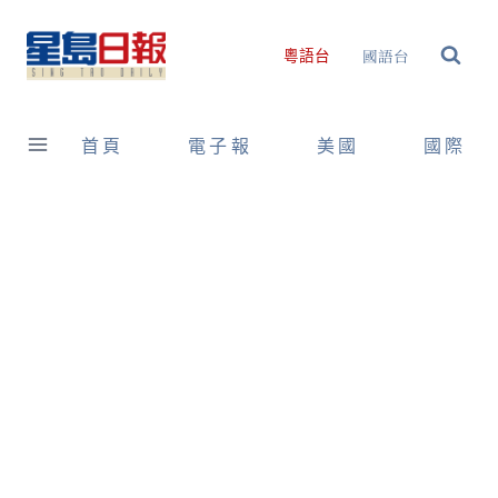
Skip
to
國語台
粵語台
content
首頁
電子報
美國
國際