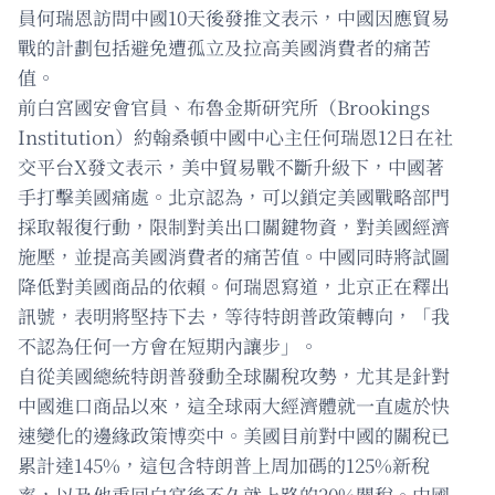
員何瑞恩訪問中國10天後發推文表示，中國因應貿易
戰的計劃包括避免遭孤立及拉高美國消費者的痛苦
值。
前白宮國安會官員、布魯金斯研究所（Brookings
Institution）約翰桑頓中國中心主任何瑞恩12日在社
交平台X發文表示，美中貿易戰不斷升級下，中國著
手打擊美國痛處。北京認為，可以鎖定美國戰略部門
採取報復行動，限制對美出口關鍵物資，對美國經濟
施壓，並提高美國消費者的痛苦值。中國同時將試圖
降低對美國商品的依賴。何瑞恩寫道，北京正在釋出
訊號，表明將堅持下去，等待特朗普政策轉向，「我
不認為任何一方會在短期內讓步」。
自從美國總統特朗普發動全球關稅攻勢，尤其是針對
中國進口商品以來，這全球兩大經濟體就一直處於快
速變化的邊緣政策博奕中。美國目前對中國的關稅已
累計達145%，這包含特朗普上周加碼的125%新稅
率，以及他重回白宮後不久就上路的20%關稅。中國