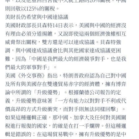
則回敬以125%的關稅。
美財長仍希望與中國達協議
美國財政部長貝森特14日表示，美國與中國的經濟沒
有理由必須分道揚鑣，又說即使這兩個經濟強權相互
威脅祭出關稅，雙方還是可以達成協議。貝森特強
調，與中國達成協議會比與其他國家達成協議更困
難，因為「中國是我們最大的經濟競爭對手，也是我
們最大的軍事對手」。
美國《外交事務》指出，特朗普政府認為自己對中國
及所有與美國存在雙邊貿易赤字的經濟體，擁有博弈
論中所謂的「升級優勢」。根據蘭德公司報告的定
義，升級優勢意味著「一方有能力以對對手不利或代
價高昂的方式升級衝突，而對手則無法同樣回擊」。
如果這種邏輯正確，那中國、加拿大及任何對美國關
稅進行報復的國家，的確是在打一手爛牌。但這種邏
輯是錯誤的：在這場貿易戰中，擁有升級優勢的是中