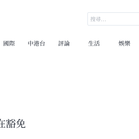
搜
尋
關
鍵
國際
中港台
評論
生活
娛樂
字:
在豁免