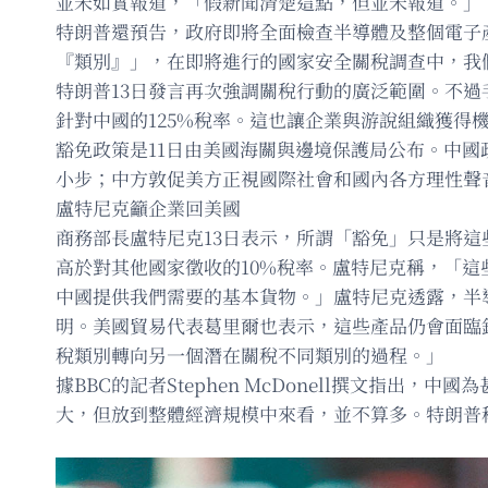
並未如實報道，「假新聞清楚這點，但並未報道。」
特朗普還預告，政府即將全面檢查半導體及整個電子
『類別』」，在即將進行的國家安全關稅調查中，我
特朗普13日發言再次強調關稅行動的廣泛範圍。不
針對中國的125%稅率。這也讓企業與游說組織獲得
豁免政策是11日由美國海關與邊境保護局公布。中
小步；中方敦促美方正視國際社會和國內各方理性聲
盧特尼克籲企業回美國
商務部長盧特尼克13日表示，所謂「豁免」只是將這
高於對其他國家徵收的10%稅率。盧特尼克稱，「
中國提供我們需要的基本貨物。」盧特尼克透露，半
明。美國貿易代表葛里爾也表示，這些產品仍會面臨
稅類別轉向另一個潛在關稅不同類別的過程。」
據BBC的記者Stephen McDonell撰文指
大，但放到整體經濟規模中來看，並不算多。特朗普