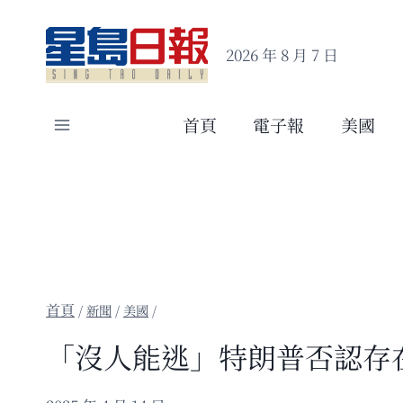
Skip
to
2026 年 8 月 7 日
content
首頁
電子報
美國
/
新聞
/
美國
/
「沒人能逃」特朗普否認存