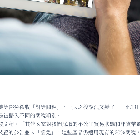
機等豁免徵收「對等關稅」。一天之後說法又變了——他13
是被歸入不同的關稅類別。
體發文稱，「其他國家對我們採取的不公平貿易狀態和非貨幣
裝置的公告並未「豁免」，這些產品仍適用現有的20%關稅