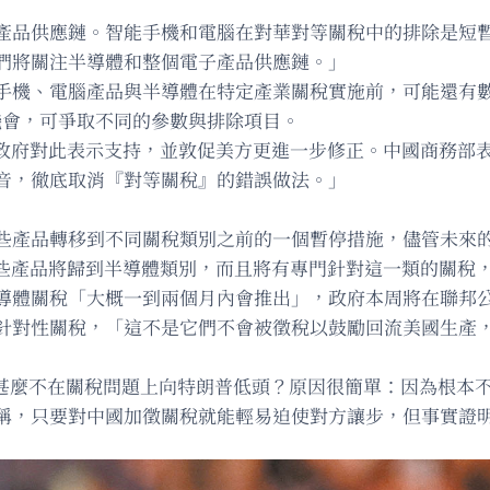
產品供應鏈。智能手機和電腦在對華對等關稅中的排除是短
們將關注半導體和整個電子產品供應鏈。」
過手機、電腦產品與半導體在特定產業關稅實施前，可能還有
機會，可爭取不同的參數與排除項目。
國政府對此表示支持，並敦促美方更進一步修正。中國商務部
音，徹底取消『對等關稅』的錯誤做法。」
些產品轉移到不同關稅類別之前的一個暫停措施，儘管未來的
這些產品將歸到半導體類別，而且將有專門針對這一類的關稅
導體關稅「大概一到兩個月內會推出」，政府本周將在聯邦
針對性關稅，「這不是它們不會被徵稅以鼓勵回流美國生產
出，中國為甚麼不在關稅問題上向特朗普低頭？原因很簡單：因為
稱，只要對中國加徵關稅就能輕易迫使對方讓步，但事實證明