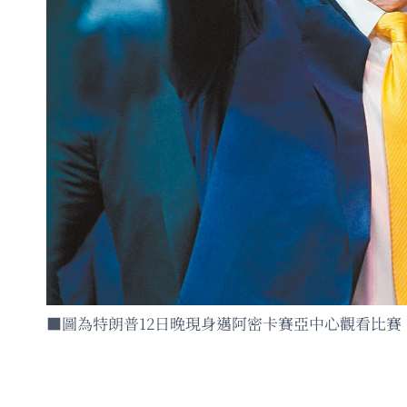
■圖為特朗普12日晚現身邁阿密卡賽亞中心觀看比賽