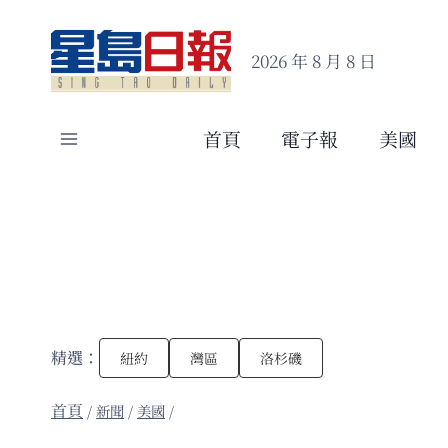
Skip
to
2026 年 8 月 8 日
content
首頁
電子報
美國
精選：
紐約
灣區
洛杉磯
/
新聞
/
美國
/