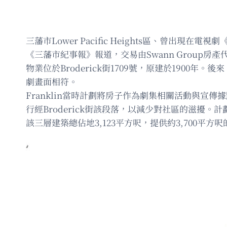
三藩市Lower Pacific Heights區、曾出現
《三藩市紀事報》報道，交易由Swann Group房產
物業位於Broderick街1709號，原建於1900年。
劇畫面相符。
Franklin當時計劃將房子作為劇集相關活動與
行經Broderick街該段落，以減少對社區的滋擾。計劃
該三層建築總佔地3,123平方呎，提供約3,700平