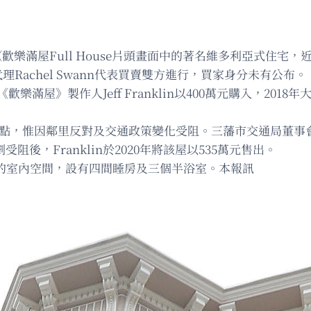
在電視劇《歡樂滿屋Full House片頭畫面中的著名維多利亞式住
代理Rachel Swann代表買賣雙方進行，買家身分未有公布。
後來《歡樂滿屋》製作人Jeff Franklin以400萬元購入，2
宣傳據點，惟因鄰里反對及交通政策變化受阻。三藩市交通局董
受阻後，Franklin於2020年將該屋以535萬元售出。
方呎的室內空間，設有四間睡房及三個半浴室。本報訊