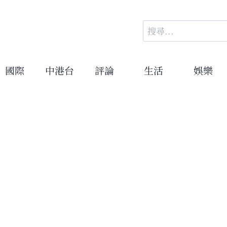
搜
尋
關
鍵
國際
中港台
評論
生活
娛樂
字: