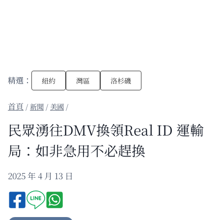
精選：
紐約
灣區
洛杉磯
/
新聞
/
美國
/
民眾湧往DMV換領Real ID 運輸
局：如非急用不必趕換
2025 年 4 月 13 日