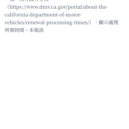
（https://www.dmv.ca.gov/portal/about-the-
california-department-of-motor-
vehicles/renewal-processing-times/），顯示處理
所需時間。本報訊