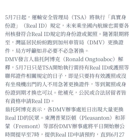
5月7日起，運輸安全管理局（TSA）將執行「真實身
份證」（Real ID）規定，未來乘坐國內航線也需要各
州核發符合Real ID規定的身份證或駕照。隨著限期將
至，灣區居民紛紛跑到加州車管局（DMV）更換證
件，局方呼籲如非必要不必急著換。
DMV發言人翁托阿博克（Ronald Ongtoaboc）解
釋，5月7日只是TSA開始執行需持有Real ID或護照等
聯邦證件相關規定的日子，即是只要持有效護照或沒
有坐飛機出門的人不用急著更換證件，等到駕照或身
份證到期才換也可以。他補充，公民或合法居留者皆
有資格申請Real ID。
翁托阿博克表示，各DMV辦事處近日出現大量更換
Real ID的民眾。東灣普萊臣頓（Pleasanton）和菲
蒙（Fremont）等部份DMV辦事處將平日開始辦公
時間提早至7時，提供Real ID申請預約，直到6月27