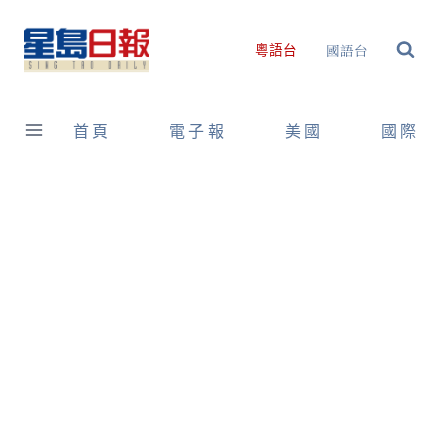
Skip
to
國語台
粵語台
content
首頁
電子報
美國
國際