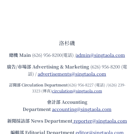
洛杉磯
總機
Main
(626) 956-8200(電話) /
admin@singtaola.com
廣告/市場部
Advertising & Marketing
(626) 956-8200 (電
話) /
advertisements@singtaola.com
訂閱部 Circulation Department
(626) 956-8227 (電話) /(626) 239-
3323 (傳真)
circulation@singtaola.com
會計部 Accounting
Department
accounting@singtaola.com
新聞採訪部 News Department
reporter@singtaola.com
編輯部 Editorial Department
editor@singtaola.com