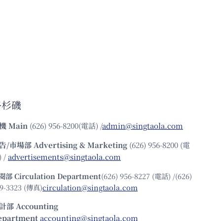
洛杉磯
機
Main
(626) 956-8200(電話) /
admin@singtaola.com
告/市場部
Advertising & Marketing
(626) 956-8200 (電
 /
advertisements@singtaola.com
閱部 Circulation Department
(626) 956-8227 (電話) /(626)
9-3323 (傳真)
circulation@singtaola.com
計部 Accounting
epartment
accounting@singtaola.com