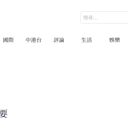
搜
尋
關
鍵
國際
中港台
評論
生活
娛樂
字:
要