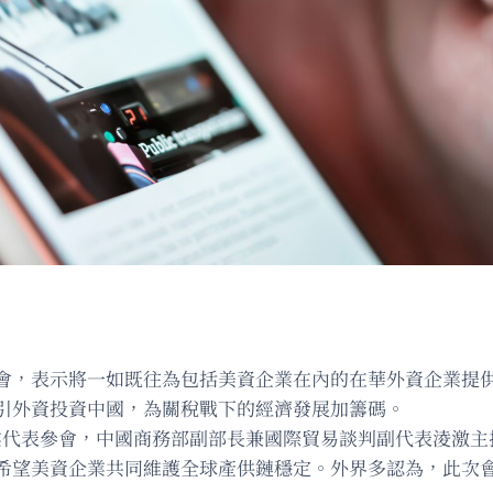
會，表示將一如既往為包括美資企業在內的在華外資企業提
引外資投資中國，為關稅戰下的經濟發展加籌碼。
企業代表參會，中國商務部副部長兼國際貿易談判副代表淩激
希望美資企業共同維護全球產供鏈穩定。外界多認為，此次