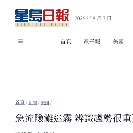
Skip
to
2026 年 8 月 7 日
content
首頁
電子報
美國
/
新聞
/
美國
/
急流險灘迷霧 辨識趨勢很重