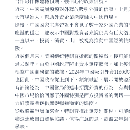
合作夥伴傳遞穩預期、強信心的政策信號。
近來，中國高層頻頻對外釋放吸引外資的信號，上月
大市場准入，幫助外資企業深度融入中國市場。
隨後，中國國家主席習近平會見了數十家外國企業的
應鏈的穩定，並表示中國對投資者來說仍具有巨大潛
一直以來，投資、消費、出口被視為推動中國經濟快
險。
近幾個月來，美國總統特朗普掀起的關稅戰，極可能
過去幾年，由於中國政府防止資本無序擴張，加上疫
根據中國商務部的數據，2024年中國吸引外資1160
也因此，中國政府從上到下，頻頻喊話，展示開放姿
有評論認為，中國當局的連串招攬外資的行為，有與
中國市場恰恰回應了外國特別是西方投資者的關切—
力維護產業鏈供應鏈暢通穩定的態度。
從戰略競爭層面來看，特朗普推出無差別關稅，可能
盡速達成自由貿易協議。值得注意的是，歐盟去年對
尋味。