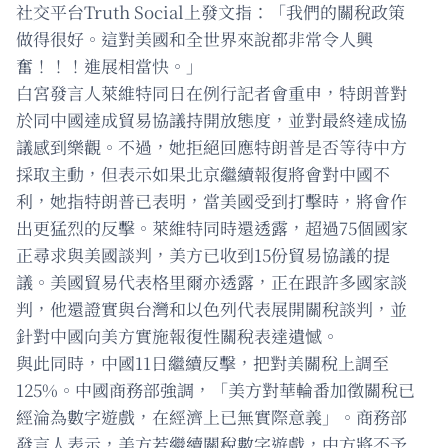
社交平台Truth Social上發文指：「我們的關稅政策
做得很好。這對美國和全世界來說都非常令人興
奮！！！進展相當快。」
白宮發言人萊維特同日在例行記者會重申，特朗普對
於同中國達成貿易協議持開放態度，並對最終達成協
議感到樂觀。不過，她拒絕回應特朗普是否等待中方
採取主動，但表示如果北京繼續報復將會對中國不
利，她指特朗普已表明，當美國受到打擊時，將會作
出更猛烈的反擊。萊維特同時還透露，超過75個國家
正尋求與美國談判，美方已收到15份貿易協議的提
議。美國貿易代表格里爾亦透露，正在跟許多國家談
判，他還證實與台灣和以色列代表展開關稅談判，並
針對中國向美方實施報復性關稅表達遺憾。
與此同時，中國11日繼續反擊，把對美關稅上調至
125%。中國商務部強調，「美方對華輪番加徵關稅已
經淪為數字遊戲，在經濟上已無實際意義」。商務部
發言人表示，美方若繼續關稅數字遊戲，中方將不予