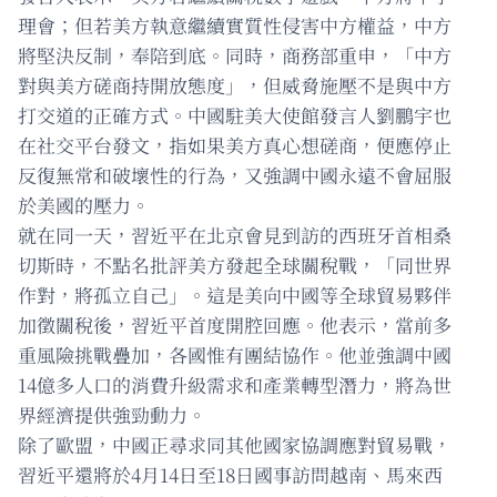
理會；但若美方執意繼續實質性侵害中方權益，中方
將堅決反制，奉陪到底。同時，商務部重申，「中方
對與美方磋商持開放態度」，但威脅施壓不是與中方
打交道的正確方式。中國駐美大使館發言人劉鵬宇也
在社交平台發文，指如果美方真心想磋商，便應停止
反復無常和破壞性的行為，又強調中國永遠不會屈服
於美國的壓力。
就在同一天，習近平在北京會見到訪的西班牙首相桑
切斯時，不點名批評美方發起全球關稅戰，「同世界
作對，將孤立自己」。這是美向中國等全球貿易夥伴
加徵關稅後，習近平首度開腔回應。他表示，當前多
重風險挑戰疊加，各國惟有團結協作。他並強調中國
14億多人口的消費升級需求和產業轉型潛力，將為世
界經濟提供強勁動力。
除了歐盟，中國正尋求同其他國家協調應對貿易戰，
習近平還將於4月14日至18日國事訪問越南、馬來西