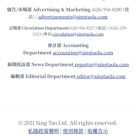
廣告/市場部
Advertising & Marketing
(626) 956-8200 (電
話) /
advertisements@singtaola.com
訂閱部 Circulation Department
(626) 956-8227 (電話) /(626) 239-
3323 (傳真)
circulation@singtaola.com
會計部 Accounting
Department
accounting@singtaola.com
新聞採訪部 News Department
reporter@singtaola.com
編輯部 Editorial Department
editor@singtaola.com
© 2021 Sing Tao Ltd. All rights reserved.
私隱政策聲明
|
使⽤條款
|
版權告⽰