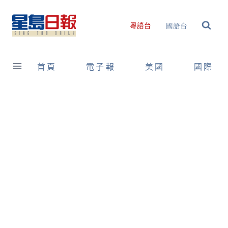
Skip
to
國語台
粵語台
content
首頁
電子報
美國
國際