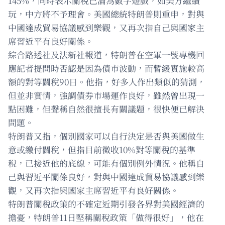
145%，同時表示關稅已淪為數字遊戲，如美方繼續
玩，中方將不予理會。美國總統特朗普則重申，對與
中國達成貿易協議感到樂觀，又再次指自己與國家主
席習近平有良好關係。
綜合路透社及法新社報道，特朗普在空軍一號專機回
應記者提問時否認是因為債市波動，而暫緩實施較高
額的對等關稅90日。他指，好多人作出類似的猜測，
但並非實情，強調債券市場運作良好，雖然曾出現一
點困難，但聲稱自然很擅長有關議題，很快便已解決
問題。
特朗普又指，個別國家可以自行決定是否與美國做生
意或繳付關稅，但指目前徵收10%對等關稅的基準
稅，已接近他的底線，可能有個別例外情況。他稱自
己與習近平關係良好，對與中國達成貿易協議感到樂
觀，又再次指與國家主席習近平有良好關係。
特朗普關稅政策的不確定近期引發各界對美國經濟的
擔憂，特朗普11日堅稱關稅政策「做得很好」，他在