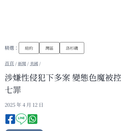
精選：
紐約
灣區
洛杉磯
/
新聞
/
美國
/
涉嫌性侵犯下多案 變態色魔被控
七罪
2025 年 4 月 12 日