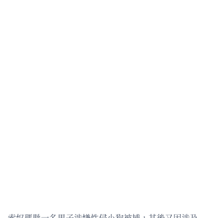
索奴瑪縣一名男子涉嫌性侵小狗被捕，其後又因涉及