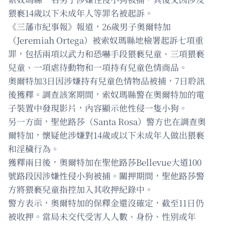
猥褻14歲以下未成年人等罪名被起訴。
《三藩市紀事報》報道，26歲男子奧爾特加
（Jeremiah Ortega）被索奴瑪縣地檢署起訴七項重
罪，包括兩項以武力和恐嚇手段猥褻兒童、三項猥褻
兒童、一項虐待動物和一項持有兒童色情商品。
奧爾特加3日因涉嫌持有兒童色情物品被捕，7日聆訊
後獲釋。調查該案期間，索奴瑪縣警在奧爾特加的電
子裝置中發現影片，內容顯示他性侵一隻小狗。
另一方面，聖他路莎（Santa Rosa）警方也在調查奧
爾特加，懷疑他涉嫌對14歲或以下未成年人做出猥褻
和淫穢行為。
獲釋兩日後，奧爾特加在聖他路莎Bellevue大道100
號路段因涉嫌性侵小狗被捕。關押期間，聖他路莎警
方將猥褻兒童指控加入其收押紀錄中。
警方表示，奧爾特加的保釋金還沒確定，截至11日仍
被收押。當局未交代受害人人數、身份、性別或年