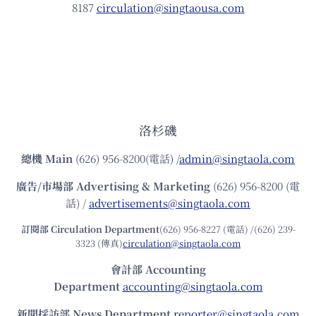
8187
circulation@singtaousa.com
洛杉磯
總機
Main
(626) 956-8200(電話) /
admin@singtaola.com
廣告/市場部
Advertising & Marketing
(626) 956-8200 (電
話) /
advertisements@singtaola.com
訂閱部 Circulation Department
(626) 956-8227 (電話) /(626) 239-
3323 (傳真)
circulation@singtaola.com
會計部 Accounting
Department
accounting@singtaola.com
新聞採訪部 News Department
reporter@singtaola.com