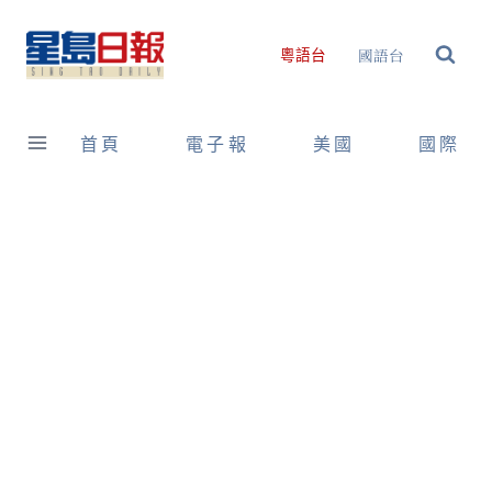
Skip
to
國語台
粵語台
content
首頁
電子報
美國
國際