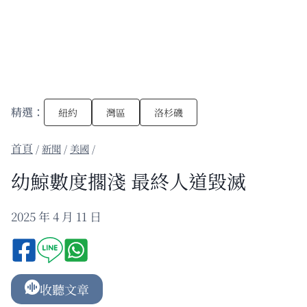
精選：
紐約
灣區
洛杉磯
/
新聞
/
美國
/
幼鯨數度擱淺 最終人道毀滅
2025 年 4 月 11 日
收聽文章