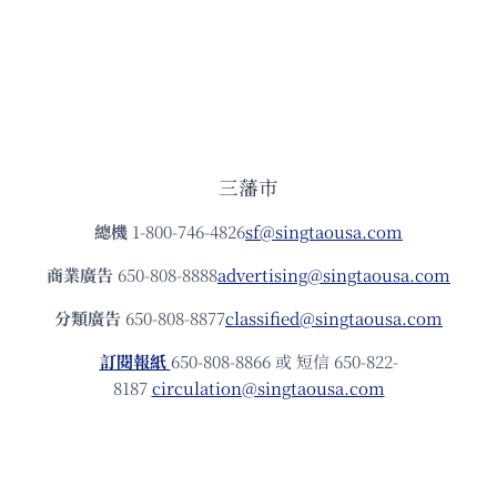
三藩市
總機
1-800-746-4826
sf@singtaousa.com
商業廣告
650-808-8888
advertising@singtaousa.com
分類廣告
650-808-8877
classified@singtaousa.com
訂閱報紙
650-808-8866 或 短信 650-822-
8187
circulation@singtaousa.com