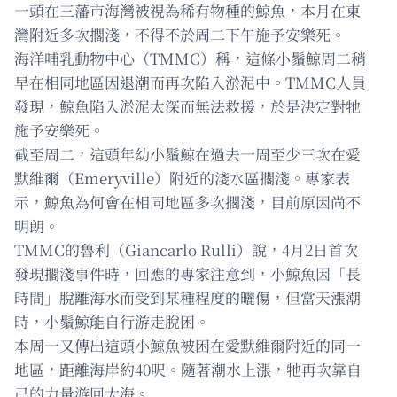
一頭在三藩市海灣被視為稀有物種的鯨魚，本月在東
灣附近多次擱淺，不得不於周二下午施予安樂死。
海洋哺乳動物中心（TMMC）稱，這條小鬚鯨周二稍
早在相同地區因退潮而再次陷入淤泥中。TMMC人員
發現，鯨魚陷入淤泥太深而無法救援，於是決定對牠
施予安樂死。
截至周二，這頭年幼小鬚鯨在過去一周至少三次在愛
默維爾（Emeryville）附近的淺水區擱淺。專家表
示，鯨魚為何會在相同地區多次擱淺，目前原因尚不
明朗。
TMMC的魯利（Giancarlo Rulli）說，4月2日首次
發現擱淺事件時，回應的專家注意到，小鯨魚因「長
時間」脫離海水而受到某種程度的曬傷，但當天漲潮
時，小鬚鯨能自行游走脫困。
本周一又傳出這頭小鯨魚被困在愛默維爾附近的同一
地區，距離海岸約40呎。隨著潮水上漲，牠再次靠自
己的力量游回大海。