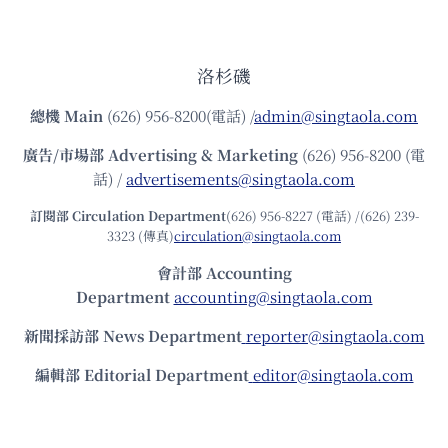
洛杉磯
總機
Main
(626) 956-8200(電話) /
admin@singtaola.com
廣告/市場部
Advertising & Marketing
(626) 956-8200 (電
話) /
advertisements@singtaola.com
訂閱部 Circulation Department
(626) 956-8227 (電話) /(626) 239-
3323 (傳真)
circulation@singtaola.com
會計部 Accounting
Department
accounting@singtaola.com
新聞採訪部 News Department
reporter@singtaola.com
編輯部 Editorial Department
editor@singtaola.com