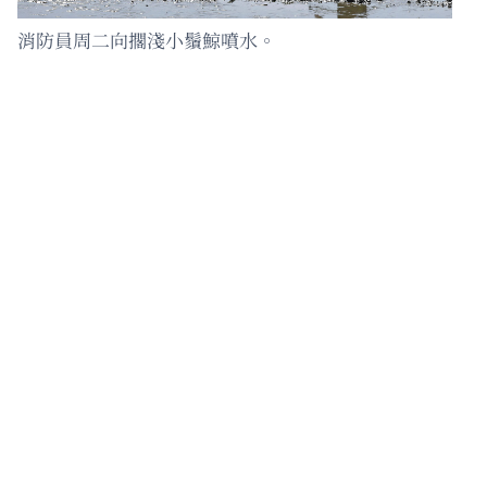
消防員周二向擱淺小鬚鯨噴水。