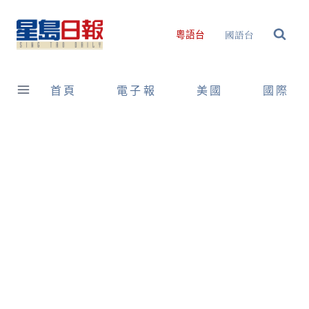
Skip
to
國語台
粵語台
content
首頁
電子報
美國
國際