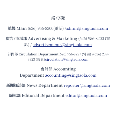
洛杉磯
總機
Main
(626) 956-8200(電話) /
admin@singtaola.com
廣告/市場部
Advertising & Marketing
(626) 956-8200 (電
話) /
advertisements@singtaola.com
訂閱部 Circulation Department
(626) 956-8227 (電話) /(626) 239-
3323 (傳真)
circulation@singtaola.com
會計部 Accounting
Department
accounting@singtaola.com
新聞採訪部 News Department
reporter@singtaola.com
編輯部 Editorial Department
editor@singtaola.com