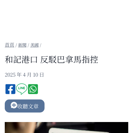
/
新聞
/
美國
/
和記港口 反駁巴拿馬指控
2025 年 4 月 10 日
收聽文章