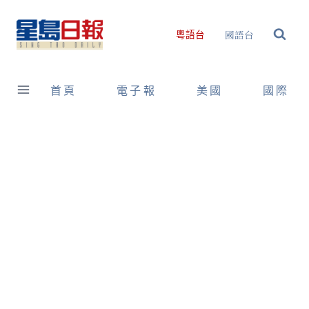
Skip
to
國語台
粵語台
content
首頁
電子報
美國
國際