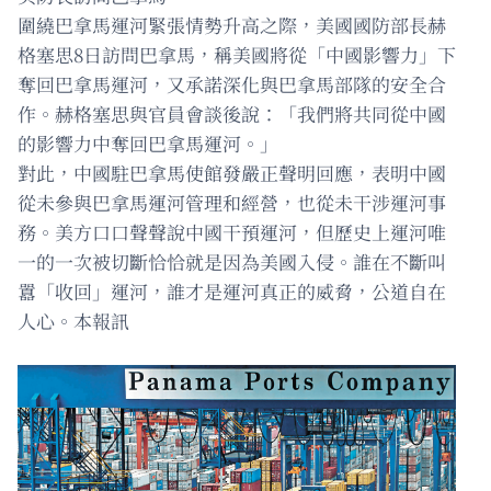
圍繞巴拿馬運河緊張情勢升高之際，美國國防部長赫
格塞思8日訪問巴拿馬，稱美國將從「中國影響力」下
奪回巴拿馬運河，又承諾深化與巴拿馬部隊的安全合
作。赫格塞思與官員會談後說：「我們將共同從中國
的影響力中奪回巴拿馬運河。」
對此，中國駐巴拿馬使館發嚴正聲明回應，表明中國
從未參與巴拿馬運河管理和經營，也從未干涉運河事
務。美方口口聲聲說中國干預運河，但歷史上運河唯
一的一次被切斷恰恰就是因為美國入侵。誰在不斷叫
囂「收回」運河，誰才是運河真正的威脅，公道自在
人心。本報訊