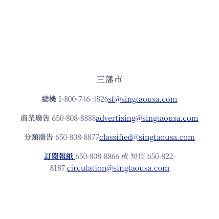
三藩市
總機
1-800-746-4826
sf@singtaousa.com
商業廣告
650-808-8888
advertising@singtaousa.com
分類廣告
650-808-8877
classified@singtaousa.com
訂閱報紙
650-808-8866 或 短信 650-822-
8187
circulation@singtaousa.com