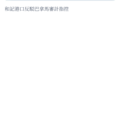
和記港口反駁巴拿馬審計指控