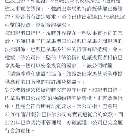
巴波亞幣。和記港口9日晚發聲明反駁指控「絕對是
違反事實之謬論」，強調巴拿馬的特許經營權已獲續
約，符合所有法定要求，至今已作出超過16.95億巴波
亞幣的投資，遠超合約要求。
據和記港口指出，現時外界存在一些與事實不符的言
論，不僅扭曲了巴拿馬港口公司跟巴拿馬之間現時的
法律關係，也跟巴拿馬多年來的行事有所抵觸，令人
遺憾。該公司指，堅信「法治精神能讓投資者相信巴
拿馬是一個可以安全投資的國家」。該公司呼籲，
「透過尊重和建設性協商，維護為巴拿馬甚至全球提
供高質港口服務的特許經營權益。」
對於被指經營權續約時沒有遵守程序，和記港口指，
巴拿馬港口公司獲得的續約特許經營權，正有效執行
中，且完全符合所有法定要求。該公司指，巴拿馬
2020年審計報告已指該公司有實質遵從合約條款，而
2021年巴拿馬海事管理局，亦確認港口公司已完全履
行合約責任。