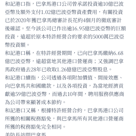
和記港口指，巴拿馬港口公司曾承諾投資逾10億巴波
亞幣及額外支付1.02億巴波亞幣資產費用，有關投資
已於2020年獲巴拿馬總審計長花約4個月的徹底審計
後確認。至今該公司已作出逾16.95億巴波亞幣的巨額
投資，遠超於原本特許經營合約要求的5000萬巴波亞
幣投資額。
和記港口稱，在特許經營期間，已向巴拿馬繳納6.68
億巴波亞幣，遠超當地其他港口營運商；又強調巴拿
馬政府過去28年已收取1.26億億巴波亞幣股息。
和記港口續指，公司透過各項附加價值、間接效應、
向巴拿馬共和國繳款，以及各項投資，為當地經濟貢
獻逾59億巴波亞幣，而過去10年間，聘用服務供應商
為公司帶來顯著成本節約。
和記港口又稱，根據特許經營合約，巴拿馬港口公司
所獲的相關稅務豁免，與巴拿馬所有其他港口營運商
所獲的稅務豁免完全相同。
美防長訪問巴拿馬