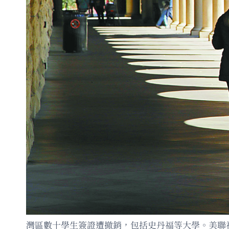
灣區數十學生簽證遭撤銷，包括史丹福等大學。美聯