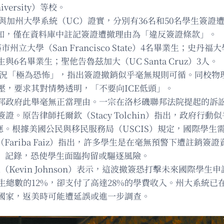
iversity）等校。
州大學系統（UC）證實，分別有36名和50名學生簽證遭撤銷
通知，僅在資料庫中註記簽證遭撤理由為「違反簽證條款」。
大學（San Francisco State）4名畢業生；史
名畢業生；聖他告魯茲加大（UC Santa Cruz）3人。
情況「極為恐怖」，指出簽證撤銷似乎毫無規則可循。同校物理系
，要求其對情勢透明，「不要向ICE低頭」。
邦政府此舉毫無正當理由。一宗在洛杉磯聯邦法院提起的訴
。原告律師托爾欽（Stacy Tolchin）指出，政府行
應。根據美國公民與移民服務局（USCIS）規定，國際學
茲（Fariba Faiz）指出，許多學生是在毫無預警下遭註銷簽
S）記錄，恐使學生面臨拘留或驅逐風險。
森（Kevin Johnson）表示，這波撤簽恐打擊未來國際學
學生總數的12%，卻支付了高達28%的學費收入。州大系統
國家，返美時可能遭延誤或進一步調查。