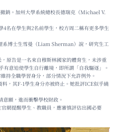
。加州大學系統總校長德瑞克（Michael V.
丹福大學4名在學生與2名前學生，校方周二稱有更多學生
博士生雪曼（Liam Sherman）說，研究生工
訟，原告是一名來自穆斯林國家的體育生，未涉重
動似乎有意迫使學生自行離境，即所謂「自我驅逐」。
生需維持全職學習身分，部分情況下允許例外。
證資料，其F-1學生身分亦被終止。她批評ICE似乎繞
生申請意願，進而衝擊學校財政。
已在官網提醒學生、教職員，應審慎評估出國必要