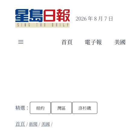
Skip
to
2026 年 8 月 7 日
content
首頁
電子報
美國
精選：
紐約
灣區
洛杉磯
/
新聞
/
美國
/