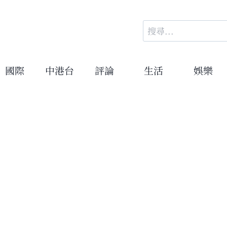
搜
尋
關
鍵
國際
中港台
評論
生活
娛樂
字: