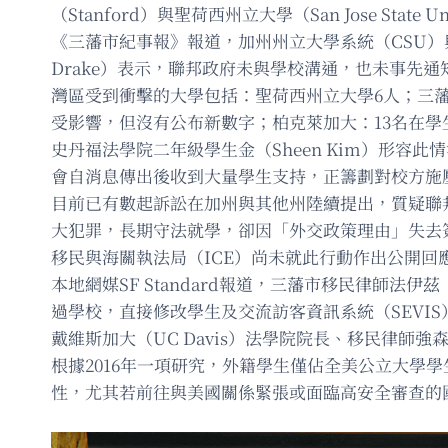
（Stanford）與聖荷西州立大學（San Jose State Un
《三藩市紀事報》報道，加州州立大學系統（CSU）與加
Drake）表示，聯邦政府未與學校溝通，也未事先
灣區受到衝擊的大學包括：聖荷西州立大學6人；三藩市州立
受影響，但沒有公布新數字；柏克萊加大：13名在學生與6
史丹福法學院二年級學生金（Sheen Kim）形容此
會自消息傳出後收到大量學生支持，正籌劃對校方施壓
目前已有數起訴訟在加州與其他州陸續提出，質疑聯
大犯罪，長期守法就學，卻因「外交政策理由」失去簽證
移民與海關執法局（ICE）尚未就此行動作出公開回
本地網媒SF Standard報道，三藩市移民律師法伊
過學校，直接修改學生及交流訪客資訊系統（SEVI
戴維斯加大（UC Davis）法學院院長、移民律師強
根據2016年一項研究，外籍學生僅佔全美公立大學
性，尤其若前往與美國關係緊張或面臨高安全審查的