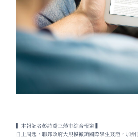
▍本報記者彭詩喬三藩市綜合報道 ▍
自上周起，聯邦政府大規模撤銷國際學生簽證，加州已有