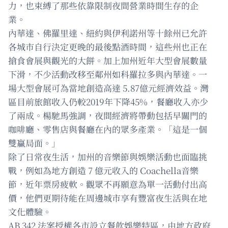
力，也束縛了那些依靠限制夜間營業時間生存的企
業。
內華達、佛羅里達、紐約與伊利諾州等十餘州已允許
各城市自行決定更晚的最後點酒時間，這些州也正在
搶食會展與觀光的大餅。加上加州近年大型會展數量
下滑，不少活動改移至鄰州如科羅拉多與內華達。一
場大型會展可為當地創造高達 5.87億元經濟效益。灣
區目前旅館收入仍較2019年下降45%，餐廳收入亦少
了兩成。楊馳馬強調，夜間經濟將帶動包括早關門的
咖啡廳、零售店與餐廳在內的眾多產業。「這是一個
雙贏局面。」
除了日常夜生活，加州的音樂節與娛樂活動也面臨挑
戰，例如為地方創造 7 億元收入的 Coachella音樂
節，近年票房疲軟。觀眾不再願意為單一活動付出高
價，他們更期待能在周邊城市享有豐富夜生活與在地
文化體驗。
AB 342 法案授權各市設立餐飲娛樂特區，由地方政府