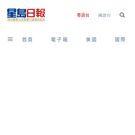
Skip
to
國語台
粵語台
content
首頁
電子報
美國
國際