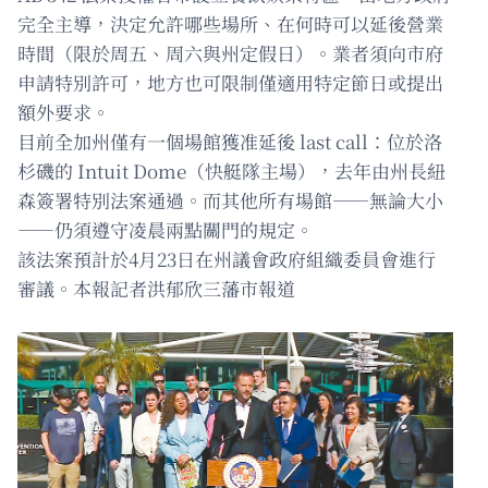
完全主導，決定允許哪些場所、在何時可以延後營業
時間（限於周五、周六與州定假日）。業者須向市府
申請特別許可，地方也可限制僅適用特定節日或提出
額外要求。
目前全加州僅有一個場館獲准延後 last call：位於洛
杉磯的 Intuit Dome（快艇隊主場），去年由州長紐
森簽署特別法案通過。而其他所有場館——無論大小
——仍須遵守凌晨兩點關門的規定。
該法案預計於4月23日在州議會政府組織委員會進行
審議。本報記者洪郁欣三藩市報道