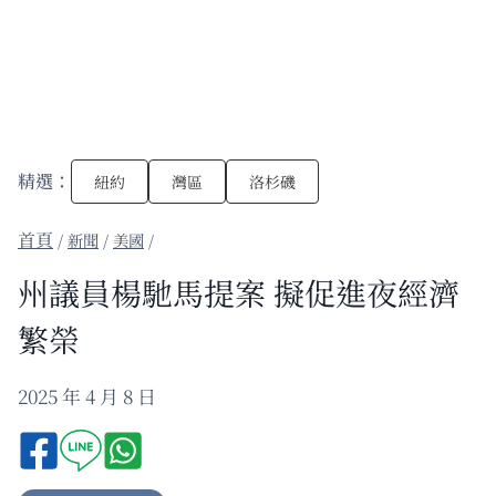
精選：
紐約
灣區
洛杉磯
/
新聞
/
美國
/
州議員楊馳馬提案 擬促進夜經濟
繁榮
2025 年 4 月 8 日