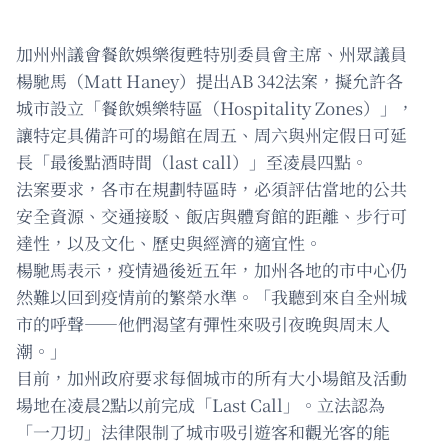
加州州議會餐飲娛樂復甦特別委員會主席、州眾議員
楊馳馬（Matt Haney）提出AB 342法案，擬允許各
城市設立「餐飲娛樂特區（Hospitality Zones）」，
讓特定具備許可的場館在周五、周六與州定假日可延
長「最後點酒時間（last call）」至凌晨四點。
法案要求，各市在規劃特區時，必須評估當地的公共
安全資源、交通接駁、飯店與體育館的距離、步行可
達性，以及文化、歷史與經濟的適宜性。
楊馳馬表示，疫情過後近五年，加州各地的市中心仍
然難以回到疫情前的繁榮水準。「我聽到來自全州城
市的呼聲——他們渴望有彈性來吸引夜晚與周末人
潮。」
目前，加州政府要求每個城市的所有大小場館及活動
場地在凌晨2點以前完成「Last Call」。立法認為
「一刀切」法律限制了城市吸引遊客和觀光客的能