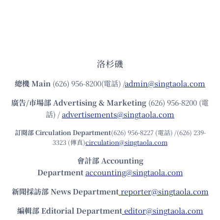
洛杉磯
總機
Main
(626) 956-8200(電話) /
admin@singtaola.com
廣告/市場部
Advertising & Marketing
(626) 956-8200 (電
話) /
advertisements@singtaola.com
訂閱部 Circulation Department
(626) 956-8227 (電話) /(626) 239-
3323 (傳真)
circulation@singtaola.com
會計部 Accounting
Department
accounting@singtaola.com
新聞採訪部 News Department
reporter@singtaola.com
編輯部 Editorial Department
editor@singtaola.com