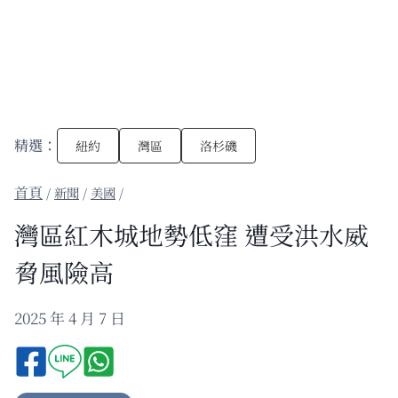
精選：
紐約
灣區
洛杉磯
/
新聞
/
美國
/
灣區紅木城地勢低窪 遭受洪水威
脅風險高
2025 年 4 月 7 日