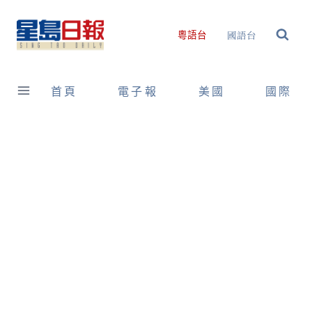
Skip
to
國語台
粵語台
content
首頁
電子報
美國
國際