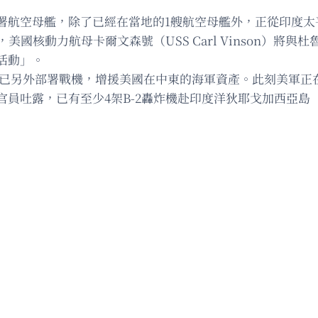
空母艦，除了已經在當地的1艘航空母艦外，正從印度太平洋（I
美國核動力航母卡爾文森號（USS Carl Vinson）將與杜魯門
活動」。
eth）已另外部署戰機，增援美國在中東的海軍資產。此刻美
露，已有至少4架B-2轟炸機赴印度洋狄耶戈加西亞島（Die