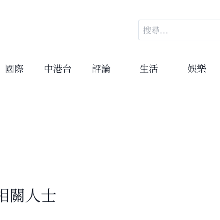
搜
尋
關
鍵
國際
中港台
評論
生活
娛樂
字:
相關人士