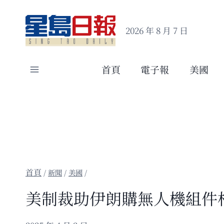
Skip
to
2026 年 8 月 7 日
content
首頁
電子報
美國
/
新聞
/
美國
/
美制裁助伊朗購無人機組件