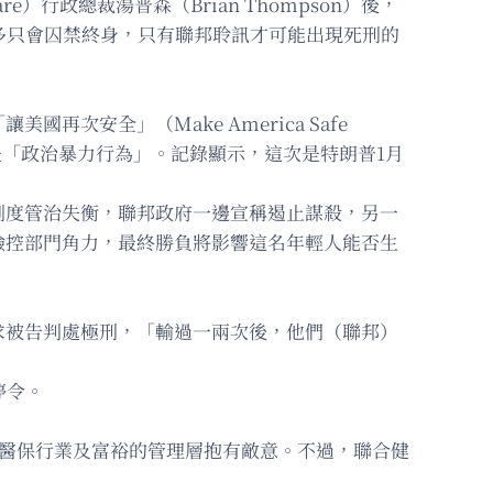
）行政總裁湯普森（Brian Thompson）後，
多只會囚禁終身，只有聯邦聆訊才可能出現死刑的
安全」（Make America Safe
是「政治暴力行為」。記錄顯示，這次是特朗普1月
制度管治失衡，聯邦政府一邊宣稱遏止謀殺，另一
檢控部門角力，最終勝負將影響這名年輕人能否生
求被告判處極刑，「輸過一兩次後，他們（聯邦）
停令。
對醫保行業及富裕的管理層抱有敵意。不過，聯合健