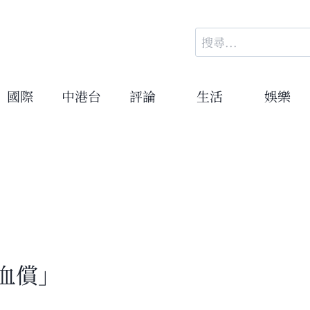
搜
尋
關
鍵
國際
中港台
評論
生活
娛樂
字:
血償」