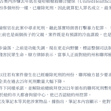
涉嫌去年底在曼哈頓槍殺聯合健保（UnitedHealthcare
20多個州份一樣，已廢除死刑，因此就算犯人罪名成立，最
官在此案中尋求死刑，藉此落實特朗普打擊暴力犯罪、「讓美國再次
，生前也是兩個孩子的父親，案件既是有預謀的冷血謀殺，也
步淪落，之前是功能失調，現在更走向野蠻，標誌整個司法
殘害民眾生命。辯方律師表示，當事人正面對紐約州和聯邦
以往若有案件發生在已經廢除死刑的州份，聯邦檢方甚少要
全美在過去25年死刑數量大幅下降。
下同樣承諾，並解除前總統拜登2021年頒布的聯邦死刑暫
押於紐約市大都會拘留中心，他已否認紐約州控罪。
以及筆記本等其他涉案物品。據指出，筆記本內容顯示，他