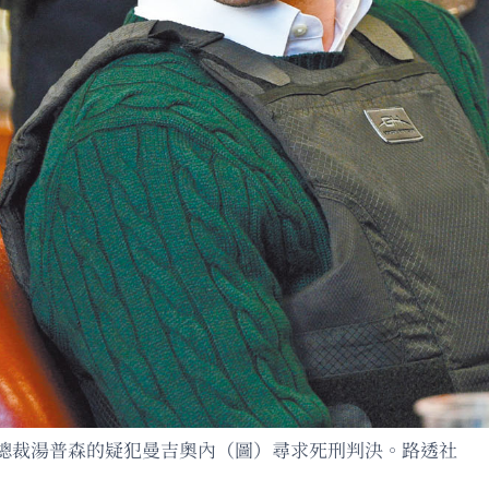
總裁湯普森的疑犯曼吉奧內（圖）尋求死刑判決。路透社