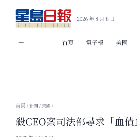
Skip
to
2026 年 8 月 8 日
content
首頁
電子報
美國
/
新聞
/
美國
/
殺CEO案司法部尋求「血債