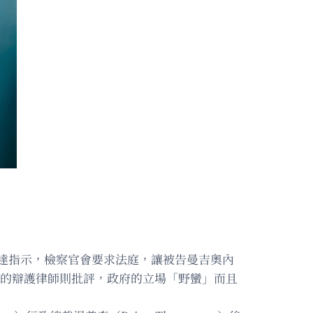
件下達指示，檢察官會要求法庭，讓被告曼吉奧內
奧內的辯護律師則批評，政府的立場「野蠻」而且