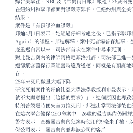
綜合美聯社、NBC及《華爾街日報》報道，26歲的曼吉奧內
在紐約州和聯邦都面對謀殺等罪名，但紐約州與全美
結果。
案件是「有預謀冷血謀殺」
邦迪4月1日表示，她經過仔細考慮之後，已指示聯邦檢察
Again）的議程。邦迪解釋，案中死者湯普森無辜
底重返白宮以來，司法部首次在案件中尋求死刑。
對此曼吉奧內的律師阿格尼菲洛批評，司法部已進一
邊卻縱容醫保行業經營時違背道德，同樣是有預謀地
存。
25年來死刑數量大幅下降
研究死刑案件的哥倫比亞大學法學教授利布曼表示，
就不太願意提出（這樣的要求）」，這個原因也導致
特朗普競選時便矢言力推死刑，邦迪出掌司法部後也許
在這次聯合健保CEO命案中，26歲的曼吉奧內仍關
警方表示，查獲曼吉奧內犯案時使用的9毫米手槍，
保公司表示，曼吉奧內並非該公司的客戶。