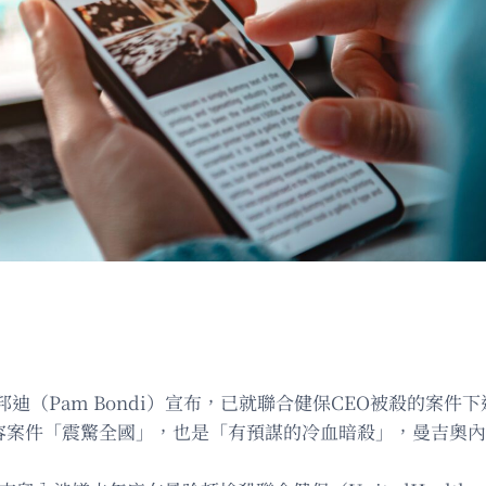
迪（Pam Bondi）宣布，已就聯合健保CEO被殺的案
。邦迪形容案件「震驚全國」，也是「有預謀的冷血暗殺」，曼吉