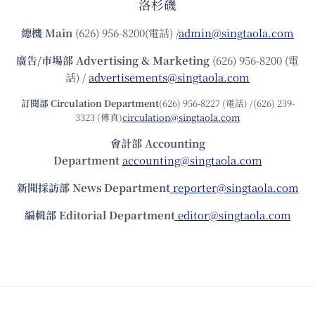
洛杉磯
總機
Main
(626) 956-8200(電話) /
admin@singtaola.com
廣告/市場部
Advertising & Marketing
(626) 956-8200 (電
話) /
advertisements@singtaola.com
訂閱部 Circulation Department
(626) 956-8227 (電話) /(626) 239-
3323 (傳真)
circulation@singtaola.com
會計部 Accounting
Department
accounting@singtaola.com
新聞採訪部 News Department
reporter@singtaola.com
編輯部 Editorial Department
editor@singtaola.com