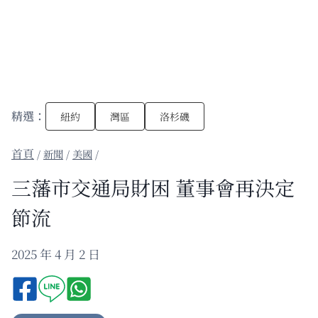
精選：
紐約
灣區
洛杉磯
/
新聞
/
美國
/
三藩市交通局財困 董事會再決定
節流
2025 年 4 月 2 日