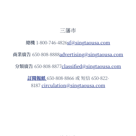
三藩市
總機
1-800-746-4826
sf@singtaousa.com
商業廣告
650-808-8888
advertising@singtaousa.com
分類廣告
650-808-8877
classified@singtaousa.com
訂閱報紙
650-808-8866 或 短信 650-822-
8187
circulation@singtaousa.com