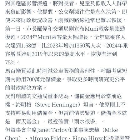
對其選區影響深遠，將對長者、兒童及低收入人群帶
來負面影響。他提醒，公交削減往往是永久決策，即
使未來財政狀況改善，削減的路線通常也難以恢復。
前一日，市長羅偉和交通局剛宣布Muni載客量強勁
復甦。2024年Muni乘客量大幅增長，全年總乘客人
次達到1.58億，比2023年增加1350萬人次。2024年乘
客增長達到2019年以來的最高水平，恢復率達到
75%。
馬百樂質疑此時削減公車服務的合理性，呼籲考慮短
期內動用700萬元儲備金，爭取更多時間研究更公平
的財政解決方案。
反對削減的交通局董事認為，儲備金應用於當前危
機。海明格（Steve Heminger）坦言，他原則上不
支持輕易動用儲備金，但當前情勢緊迫，儲備金本就
是「雨天基金」，最近確實「雨水很多」。
但董事會主席Janet Tarlov和董事陳懋華（Mike
Chen）、Alfonso Felder、Fiona Hinze均投票表贊