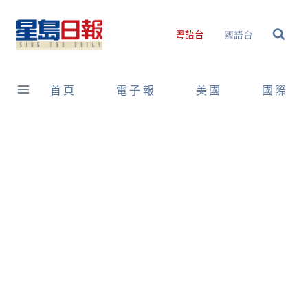
Skip
to
國語台
粵語台
content
首頁
電子報
美國
國際