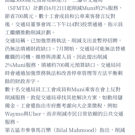
（SFMTA）計劃自6月21日起削減Muni約2%服務，
節省700萬元。數十工會成員和公車乘客發言反對
後，交通局董事會周二下午以4對3投票通過，指示員
工繼續推動削減計劃。
交通局稱，已加強票務執法、削減支出並暫停招聘，
仍無法填補財政缺口。7月開始，交通局可能無法替補
離職的司機、維修與清潔人員。因此提出削減
2%Muni服務，填補約700萬元預算缺口。交通局同
時會通過加強票務執法和改善停車管理等方法平衡剩
餘的財政赤字。
數十名交通局員工工會成員和Muni乘客在會上反對
削減服務，敦促交通局尋找其他解決方案，如動用儲
備金。工會還指出市府應考慮向大企業徵稅，例如
Waymo與Uber，而非削減市民日常依賴的公共交通
服務。
第五區市參事馬百樂（Bilal Mahmood）指出，削減