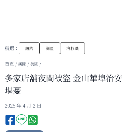
精選：
紐約
灣區
洛杉磯
/
新聞
/
美國
/
多家店舖夜間被盜 金山華埠治安
堪憂
2025 年 4 月 2 日