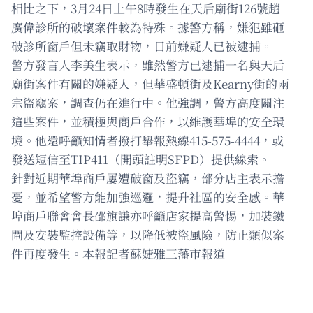
相比之下，3月24日上午8時發生在天后廟街126號趙
廣偉診所的破壞案件較為特殊。據警方稱，嫌犯雖砸
破診所窗戶但未竊取財物，目前嫌疑人已被逮捕。
警方發言人李美生表示，雖然警方已逮捕一名與天后
廟街案件有關的嫌疑人，但華盛頓街及Kearny街的兩
宗盜竊案，調查仍在進行中。他強調，警方高度關注
這些案件，並積極與商戶合作，以維護華埠的安全環
境。他還呼籲知情者撥打舉報熱線415-575-4444，或
發送短信至TIP411（開頭註明SFPD）提供線索。
針對近期華埠商戶屢遭破窗及盜竊，部分店主表示擔
憂，並希望警方能加強巡邏，提升社區的安全感。華
埠商戶聯會會長邵旗謙亦呼籲店家提高警惕，加裝鐵
閘及安裝監控設備等，以降低被盜風險，防止類似案
件再度發生。本報記者蘇婕雅三藩市報道