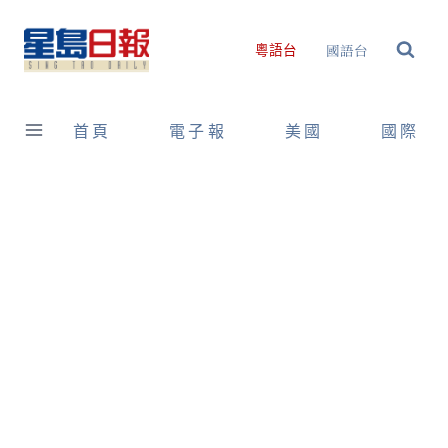
Skip
to
國語台
粵語台
content
首頁
電子報
美國
國際