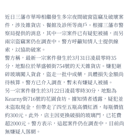
近日三藩市華埠相繼發生多宗夜間破窗盜竊及破壞案
件，涉及雜貨店、餐館及診所等商戶。根據三藩市警
察局提供的消息，其中一宗案件已有疑犯被捕，而另
兩宗盜竊案仍在調查中。警方呼籲知情人士提供線
索，以協助破案。
警方稱，最新一宗案件發生於3月31日凌晨零時35
分，地點位於華盛頓街754號的天天雜貨店。嫌犯砸
碎玻璃闖入貨倉，盜走一批中成藥，具體損失金額尚
待核算。警方已介入調查，暫未有嫌疑人被捕。
另一宗案件發生於3月22日凌晨零時30分，地點為
Kearny街716號的花園食坊。據知情者透露，疑犯並
未盜取現金，但帶走了四至五瓶高價紅酒，每瓶價值
約300元。此外，店主因更換破損的玻璃門，已花費
超2000元。警方表示，這起案件仍在調查中，目前尚
無嫌疑人落網。