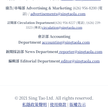
廣告/市場部
Advertising & Marketing
(626) 956-8200 (電
話) /
advertisements@singtaola.com
訂閱部 Circulation Department
(626) 956-8227 (電話) /(626) 239-
3323 (傳真)
circulation@singtaola.com
會計部 Accounting
Department
accounting@singtaola.com
新聞採訪部 News Department
reporter@singtaola.com
編輯部 Editorial Department
editor@singtaola.com
© 2021 Sing Tao Ltd. All rights reserved.
私隱政策聲明
|
使⽤條款
|
版權告⽰