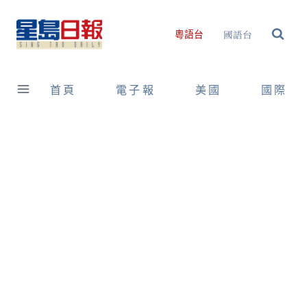
Skip
to
國語台
粵語台
content
首頁
電子報
美國
國際