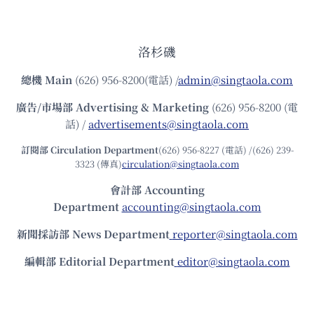
洛杉磯
總機
Main
(626) 956-8200(電話) /
admin@singtaola.com
廣告/市場部
Advertising & Marketing
(626) 956-8200 (電
話) /
advertisements@singtaola.com
訂閱部 Circulation Department
(626) 956-8227 (電話) /(626) 239-
3323 (傳真)
circulation@singtaola.com
會計部 Accounting
Department
accounting@singtaola.com
新聞採訪部 News Department
reporter@singtaola.com
編輯部 Editorial Department
editor@singtaola.com