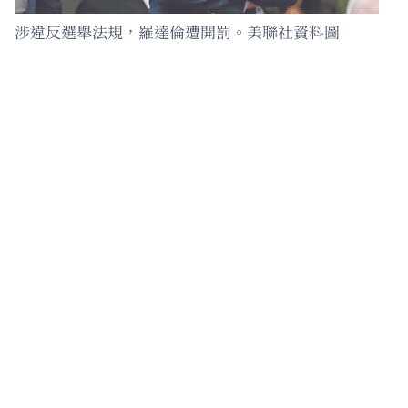
涉違反選舉法規，羅達倫遭開罰。美聯社資料圖