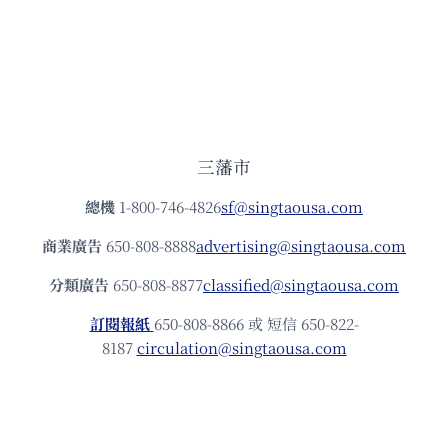
三藩市
總機
1-800-746-4826
sf@singtaousa.com
商業廣告
650-808-8888
advertising@singtaousa.com
分類廣告
650-808-8877
classified@singtaousa.com
訂閱報紙
650-808-8866 或 短信 650-822-
8187
circulation@singtaousa.com