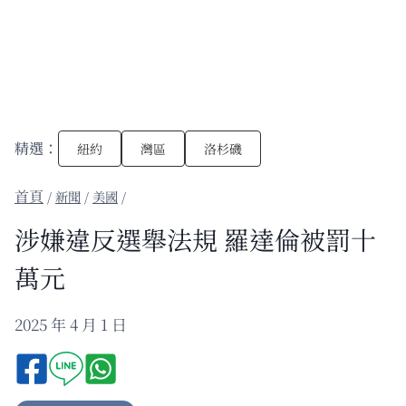
精選：
紐約
灣區
洛杉磯
/
新聞
/
美國
/
涉嫌違反選舉法規 羅達倫被罰十
萬元
2025 年 4 月 1 日