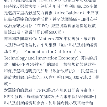
任時違反選舉法規，包括利用其非牟利組織以22多萬
元邀請荷里活影星艾力寶雲（Alec Baldwin）出席該
組織和羅達倫的競選活動，甚至試圖隱瞞。加州公平
政治操守委員會（FPPC）經查後證實羅達倫違規數
目達23項，建議開罰10萬6000元。
非牟利新聞網站CalMatters 2020年初揭發，羅達倫
未及時申報他為其非牟利組織「加州科技及創新經濟
基金會」（Foundation for California’s
Technology and Innovation Economy）募集的捐
款，觸發FPPC長達五年的調查。根據規範競選財務
和保持選舉透明度的加州《政治改革法》，民選官員
需於他們做出募款的30天內申報任何5,000元或以上捐
款。
對羅達倫的懲處，FPPC將於本月10日開會時審查。
FPPC發現，羅達倫在捐款30天內未申報16筆向加州
科技及創新經濟基金會、加州議會性小眾基金會和