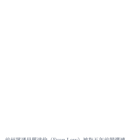
前州眾議員羅達倫（Evan Low）被指五年前競選連