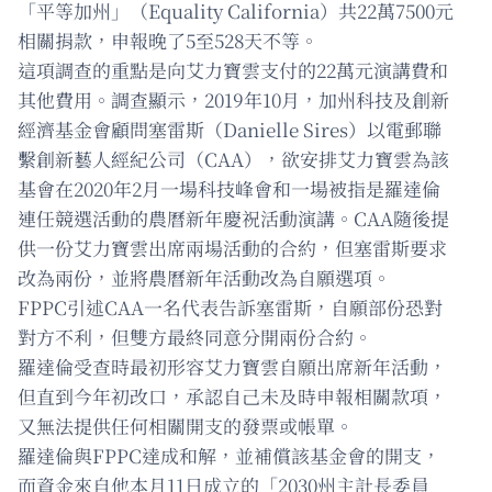
「平等加州」（Equality California）共22萬7500元
相關捐款，申報晚了5至528天不等。
這項調查的重點是向艾力寶雲支付的22萬元演講費和
其他費用。調查顯示，2019年10月，加州科技及創新
經濟基金會顧問塞雷斯（Danielle Sires）以電郵聯
繫創新藝人經紀公司（CAA），欲安排艾力寶雲為該
基會在2020年2月一場科技峰會和一場被指是羅達倫
連任競選活動的農曆新年慶祝活動演講。CAA隨後提
供一份艾力寶雲出席兩場活動的合約，但塞雷斯要求
改為兩份，並將農曆新年活動改為自願選項。
FPPC引述CAA一名代表告訴塞雷斯，自願部份恐對
對方不利，但雙方最終同意分開兩份合約。
羅達倫受查時最初形容艾力寶雲自願出席新年活動，
但直到今年初改口，承認自己未及時申報相關款項，
又無法提供任何相關開支的發票或帳單。
羅達倫與FPPC達成和解，並補償該基金會的開支，
而資金來自他本月11日成立的「2030州主計長委員