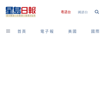
Skip
to
國語台
粵語台
content
首頁
電子報
美國
國際