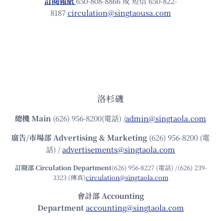
訂閱報紙
650-808-8866 或 短信 650-822-
8187
circulation@singtaousa.com
洛杉磯
總機
Main
(626) 956-8200(電話) /
admin@singtaola.com
廣告/市場部
Advertising & Marketing
(626) 956-8200 (電
話) /
advertisements@singtaola.com
訂閱部 Circulation Department
(626) 956-8227 (電話) /(626) 239-
3323 (傳真)
circulation@singtaola.com
會計部 Accounting
Department
accounting@singtaola.com