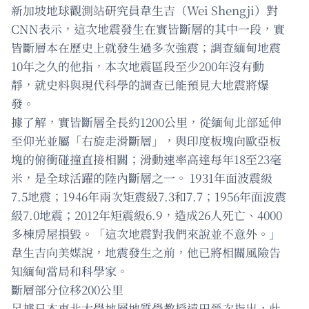
新加坡地球觀測站研究員韋生吉（Wei Shengji）對
CNN表示，這次地震發生在實皆斷層的其中一段，實
皆斷層本在歷史上就發生過多次強震；調查緬甸地震
10年之久的他指，本次地震區段至少200年沒有動
靜，就史料與現代科學的調查已能預見大地震將爆
發。
據了解，實皆斷層全長約1200公里，從緬甸北部延伸
至仰光並屬「右旋走滑斷層」，與印度板塊向歐亞板
塊的俯衝碰撞直接相關；滑動速率高達每年18至23毫
米，是全球活躍的陸內斷層之一。 1931年面波震級
7.5地震；1946年兩次矩震級7.3和7.7；1956年面波震
級7.0地震；2012年矩震級6.9，造成26人死亡、4000
多棟房屋損毀。「這次地震對我們來說並不意外。」
韋生吉向美媒說，地震發生之前，他已將相關風險告
知緬甸當局和科學家。
斷層部分位移200公里
另據日本東北大學地層地質學教授遠田晉次指出，此