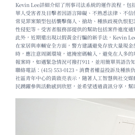
Kevin Lee詳細介紹了刑事司法系統的運作流
華人受害者及目擊者因語言障礙、不熟悉法律、不信
常見罪案類型包括襲擊傷人、搶劫、種族歧視仇恨犯
性侵犯等。受害者服務部提供的幫助包括案件進度通
此外，近期還出現以假黃金行騙的新手法，Kevin
在家居與車輛安全方面，警方建議避免存放大量現金
時，應注意周圍環境，遮掩密碼輸入，避免在人多的
報案時，如遇緊急情況可撥打911，並用簡單英語告知警方語
聯絡電話：(415) 553-0123。消費者權益投訴及種族仇
社區青年中心的黃啟亮表示，隨著人工智慧與社交媒
民踴躍參與活動感到欣慰，並希望透過資訊分享，幫