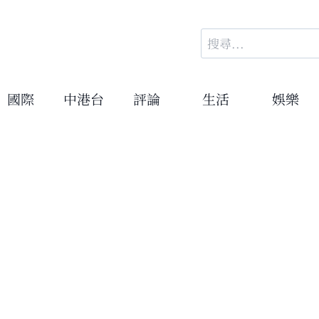
搜
尋
關
鍵
國際
中港台
評論
生活
娛樂
字: