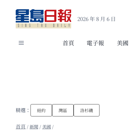
Skip
to
2026 年 8 月 6 日
content
首頁
電子報
美國
精選：
紐約
灣區
洛杉磯
/
新聞
/
美國
/