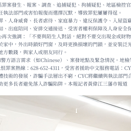
程，包括罪案發生、報案、調查、追捕疑犯、拘捕疑犯、地區檢
任執法部門或害怕報復而選擇沉默，導致罪犯屢屢得逞。
罪、人身威脅、長者虐待、家庭暴力、違反保護令、入屋盜
知、出庭陪同、安排交通接送、受害者權利保障及人身安全
 Lee再次強調：「不要與陌生人對話，絕對不要交出現金或財
於家中，外出時鎖好門窗，及時更換損壞的門鎖，並安裝泛
地方數錢，與家人或朋友同行。
言需求（如Chinese）、案發地點及緊急情況。地檢署網站：ww
恨罪案熱線：628-652-4311，受害者援助中文服務電話：CYC (
體技術的發展，詐騙手法層出不窮，CYC將繼續與執法部門
助更多長者避免落入詐騙陷阱。本報記者黃偉江三藩市報道