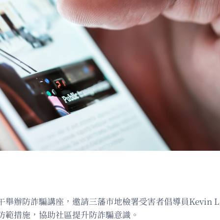
午舉辦防詐騙講座，邀請三藩市地檢署受害者倡導員Kevin Le
防範措施，協助社區提升防詐騙意識。