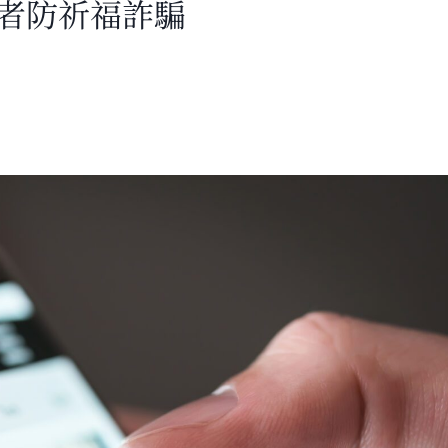
長者防祈福詐騙