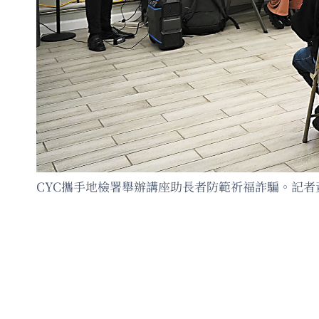
CYC攜手地檢署舉辦講座助長者防範祈福詐騙。記者