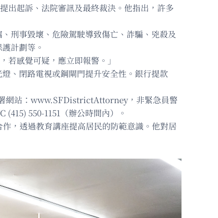
控官提出起訴、法院審訊及最終裁決。他指出，許多
竊、刑事毀壞、危險駕駛導致傷亡、詐騙、兇殺及
保護計劃等。
物，若感覺可疑，應立即報警。」
光燈、閉路電視或鋼閘門提升安全性。銀行提款
w.SFDistrictAttorney，非緊急員警
415) 550-1151（辦公時間內）。
合作，透過教育講座提高居民的防範意識。他對居