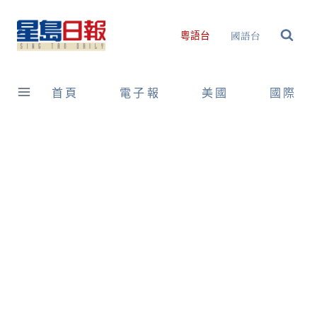
Skip
to
國語台
粵語台
content
首頁
電子報
美國
國際