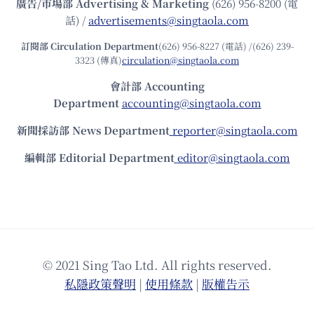
廣告/市場部
Advertising & Marketing
(626) 956-8200 (電
話) /
advertisements@singtaola.com
訂閱部 Circulation Department
(626) 956-8227 (電話) /(626) 239-
3323 (傳真)
circulation@singtaola.com
會計部 Accounting
Department
accounting@singtaola.com
新聞採訪部 News Department
reporter@singtaola.com
編輯部 Editorial Department
editor@singtaola.com
© 2021 Sing Tao Ltd. All rights reserved.
私隱政策聲明
|
使⽤條款
|
版權告⽰