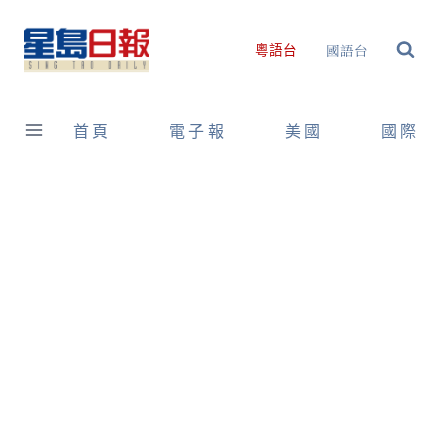
Skip
to
國語台
粵語台
content
首頁
電子報
美國
國際