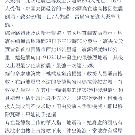
大規模，此次地震已導致至少造成694人死亡，1670
人受傷。鄰國泰國曼谷的一棟33層高在建高樓因強震
倒塌，致8死9傷，117人失蹤，當局宣布進入緊急狀
態。
綜合路透社及法新社報道，美國地質調查局表示，地
震在緬甸當地時間28日下午12時50分發生，震央位於
實皆省首府實皆市西北16公里處，震源深度約10公
里。這是緬甸自1912年以來發生的最強烈地震，其後
又出現最少12次餘震，最強一次達7.5級。
緬甸多處建築物、橋樑及道路損毀，救援人員通宵搜
救，在距離震央不遠的曼德勒省阿瑪拉普拉古城，有
救援人員說，在其中一幢倒塌的建築物中發現最少30
具遺體，估計當地最少五分之一建築物受損，目前救
援人員收到不少求助，但由於缺人手和機械，難以移
除瓦礫，只能徒手挖掘。
有在曼德勒工作的華人指，地震時，她身處的酒店有
泳池水由樓上直接噴下來，沖出波浪，當地亦有房屋