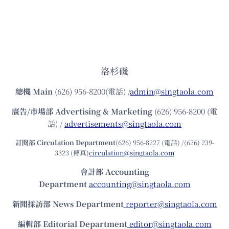
洛杉磯
總機
Main
(626) 956-8200(電話) /
admin@singtaola.com
廣告/市場部
Advertising & Marketing
(626) 956-8200 (電
話) /
advertisements@singtaola.com
訂閱部 Circulation Department
(626) 956-8227 (電話) /(626) 239-
3323 (傳真)
circulation@singtaola.com
會計部 Accounting
Department
accounting@singtaola.com
新聞採訪部 News Department
reporter@singtaola.com
編輯部 Editorial Department
editor@singtaola.com