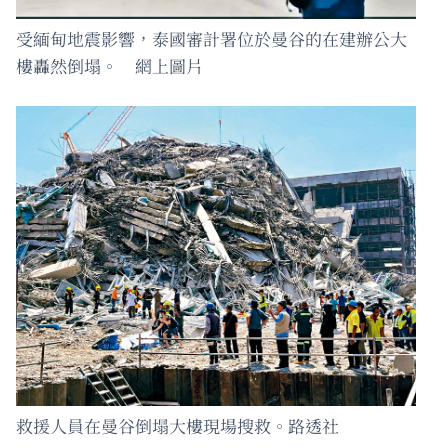
受緬甸地震影響，泰國審計署位於曼谷的在建辦公大
樓轟然倒塌。 網上圖片
救援人員在曼谷倒塌大樓現場搜救。路透社