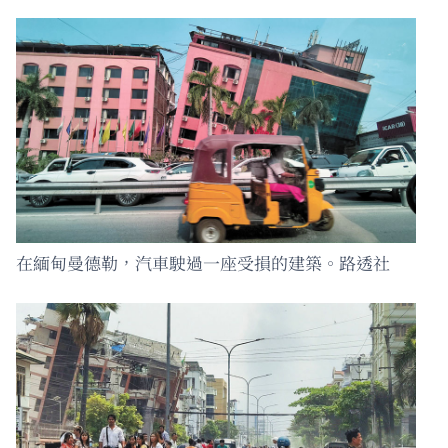
在緬甸曼德勒，汽車駛過一座受損的建築。路透社