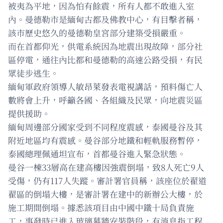
被夷為平地，因為怕有餘震，所有人都不敢進入室
內。曼德勒市是緬甸古都及佛教中心，有目擊者稱，
該市歷史悠久的曼德勒皇宮部分建築受損嚴重。
而在首都仰光，供電系統因為地震出現故障，部分社
區停電，通往內比都和曼德勒的高速公路受損，有民
眾徒步逃生。
緬甸軍政府領導人敏昂萊發表電視講話，預料傷亡人
數將會上升，呼籲各國、各組織及民眾，向地震災區
提供援助。
緬甸周邊部分國家受到不同程度震感，泰國曼谷及其
附近地區均有震感。曼谷部分地鐵和輕軌服務暫停，
泰國總理佩通坦宣布，首都曼谷進入緊急狀態。
曼谷一棟33層高在建高樓因強震倒塌，致8人死亡9人
受傷，仍有117人失蹤。審計署官員稱，該座位於翟道
翟區的倒塌大樓，是審計署在建中的新辦公大樓，於
施工期間倒塌。據悉該項目由中國中鐵十局負責施
工，事發時已進入玻璃幕牆安裝階段，有消息指工程