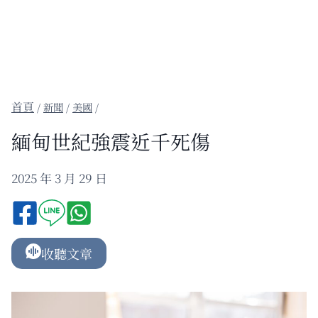
/
新聞
/
美國
/
緬甸世紀強震近千死傷
2025 年 3 月 29 日
收聽文章