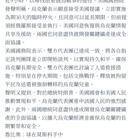
近9小時，以尋找結束俄烏戰事的途徑。美國國務院
發聲明稱，烏克蘭表示願意接受美國提議，立即實施
為期30天的臨時停火，且同意可以延長期限，但前提
須經俄羅斯接受並執行。美國同意恢復與烏克蘭情報
共享及援助，兩國也同意盡快就開發關鍵礦產達成全
面協議。
美國國務院表示，雙方代表團已達成一致，將各自指
定談判團隊並立即開始談判，以實現持久和平，確保
烏克蘭長期安全。雙方代表團也討論了人道救援措
施，特別是在停火期間，包括交換戰俘、釋放被拘留
平民及送還被強制轉移的烏克蘭兒童。
聲明又提到，對於總統特朗普、美國國會和美國人民
推動實現和平，烏克蘭代表團重申該國人民的強烈感
謝。此外，兩國總統同意盡快達成開發烏克蘭關鍵礦
產的全面協議，以擴大烏克蘭經濟並確保烏克蘭的長
期繁榮和安全。
魯比奧：球在莫斯科手中