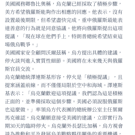
美國國務卿魯比奧稱，烏克蘭已經採取了積極步驟，
美方希望俄羅斯能夠作出相應的回應。他表示，沒有
設置最後期限，但希望盡快完成，重申俄羅斯最能表
達善意的行為就是同意協議。他將向俄羅斯提出這項
提議，「現在球在他們手上，特朗普總統希望結束這
場俄烏戰爭。」
美國國家安全顧問沃爾茲稱，烏方提出具體的建議，
停火談判進入實質性細節。美國將在未來幾天與俄羅
斯官員交流。
烏克蘭總統澤連斯基形容，停火是「積極提議」，且
提案涵蓋前線，而不僅僅局限於空中和海域。澤連斯
基表示：「烏克蘭歡迎這項提議，我們認為這是積極
正面的，並準備採取這個步驟。美國必須說服俄羅斯
也這麼做。」率領烏方代表團的總統辦公室主任葉爾
馬克確認，烏克蘭願意接受美國的建議，立即實行為
期30天的臨時停火。烏克蘭外長瑟比加稱，烏方視會
談為推動和平及發展烏美戰略夥伴關係的重要機遇，