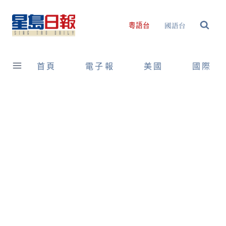
Skip
to
國語台
粵語台
content
首頁
電子報
美國
國際