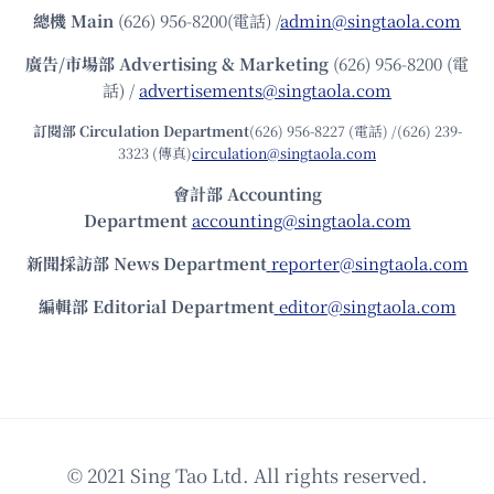
總機
Main
(626) 956-8200(電話) /
admin@singtaola.com
廣告/市場部
Advertising & Marketing
(626) 956-8200 (電
話) /
advertisements@singtaola.com
訂閱部 Circulation Department
(626) 956-8227 (電話) /(626) 239-
3323 (傳真)
circulation@singtaola.com
會計部 Accounting
Department
accounting@singtaola.com
新聞採訪部 News Department
reporter@singtaola.com
編輯部 Editorial Department
editor@singtaola.com
© 2021 Sing Tao Ltd. All rights reserved.