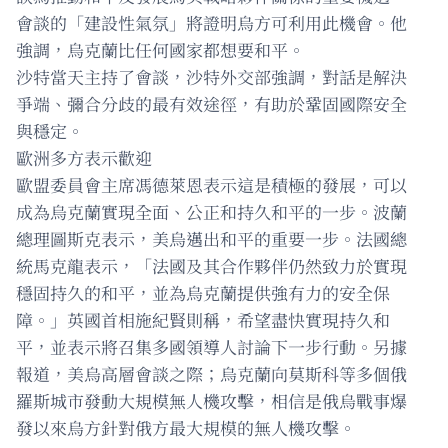
會談的「建設性氣氛」將證明烏方可利用此機會。他
強調，烏克蘭比任何國家都想要和平。
沙特當天主持了會談，沙特外交部強調，對話是解決
爭端、彌合分歧的最有效途徑，有助於鞏固國際安全
與穩定。
歐洲多方表示歡迎
歐盟委員會主席馮德萊恩表示這是積極的發展，可以
成為烏克蘭實現全面、公正和持久和平的一步。波蘭
總理圖斯克表示，美烏邁出和平的重要一步。法國總
統馬克龍表示，「法國及其合作夥伴仍然致力於實現
穩固持久的和平，並為烏克蘭提供強有力的安全保
障。」英國首相施紀賢則稱，希望盡快實現持久和
平，並表示將召集多國領導人討論下一步行動。另據
報道，美烏高層會談之際；烏克蘭向莫斯科等多個俄
羅斯城市發動大規模無人機攻擊，相信是俄烏戰事爆
發以來烏方針對俄方最大規模的無人機攻擊。