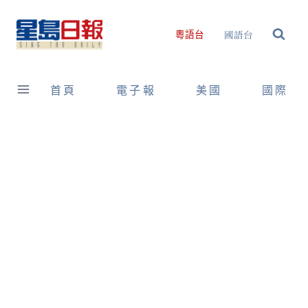
Skip
to
國語台
粵語台
content
首頁
電子報
美國
國際