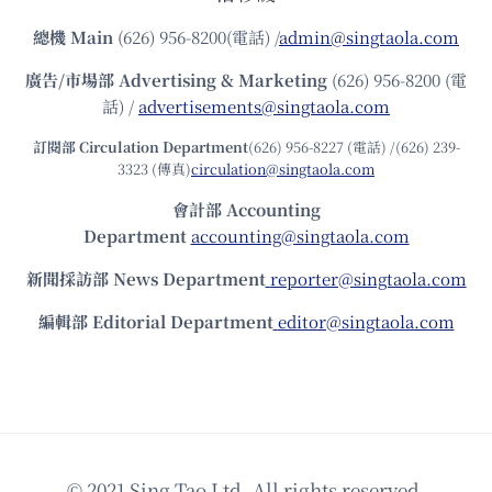
總機
Main
(626) 956-8200(電話) /
admin@singtaola.com
廣告/市場部
Advertising & Marketing
(626) 956-8200 (電
話) /
advertisements@singtaola.com
訂閱部 Circulation Department
(626) 956-8227 (電話) /(626) 239-
3323 (傳真)
circulation@singtaola.com
會計部 Accounting
Department
accounting@singtaola.com
新聞採訪部 News Department
reporter@singtaola.com
編輯部 Editorial Department
editor@singtaola.com
© 2021 Sing Tao Ltd. All rights reserved.