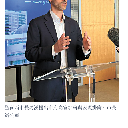
聖荷西市長馬漢提出市府高官加薪與表現掛鉤。市長
辦公室