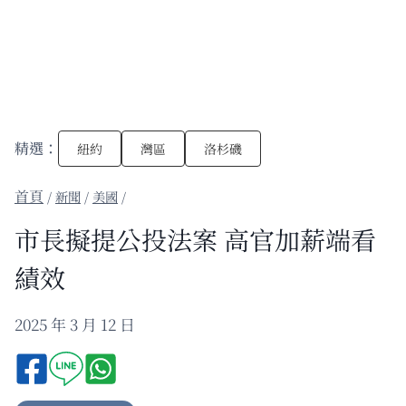
精選：
紐約
灣區
洛杉磯
/
新聞
/
美國
/
市長擬提公投法案 高官加薪端看
績效
2025 年 3 月 12 日