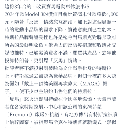
這份3年合約，改買寶馬電動車休旅車i5。
2024年款Model 3的價值目前比贊德未付款項低4,000
元。隨著「反馬」情緒愈益高漲，加上對這個風靡一
時的電動車品牌的需求下降，贊德意識到已在虧本。
特斯拉品牌聲譽受挫也許是迄今對馬斯克對聯邦政府
所為的最鮮明象徵。他過去的反防疫措施和收購社交
媒體推特，已觸發消費者不滿，罷買其產品，去年他
投靠特朗普，更引爆「反馬」情緒。
批評者將不滿投射到被喻為文化戰爭化身的特斯拉
上。特斯拉過去被認為豪華品牌，但如今被許多人認
為儼如「戴上一頂讓美國再次偉大（MAGA）帽
子」，使不少車主紛紛出售他們的特斯拉。
「反馬」怒火近幾周持續在全國各地燃燒，大量示威
者在各家特斯拉展示中心和該公司的東灣菲蒙
（Fremont）廠房外抗議，有地方傳出有特斯拉被噴
上納粹圖案，被指與馬斯克在特朗普就職儀式上疑似