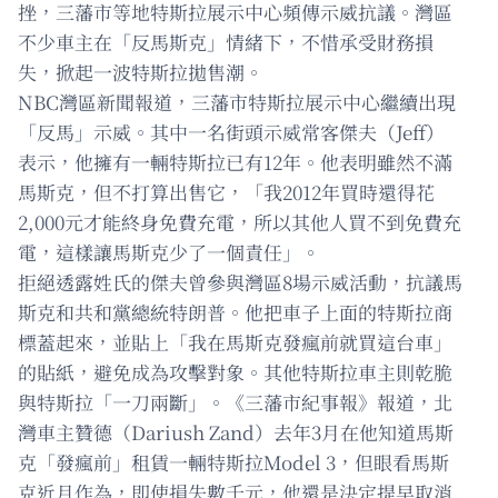
挫，三藩市等地特斯拉展示中心頻傳示威抗議。灣區
不少車主在「反馬斯克」情緒下，不惜承受財務損
失，掀起一波特斯拉拋售潮。
NBC灣區新聞報道，三藩市特斯拉展示中心繼續出現
「反馬」示威。其中一名街頭示威常客傑夫（Jeff）
表示，他擁有一輛特斯拉已有12年。他表明雖然不滿
馬斯克，但不打算出售它，「我2012年買時還得花
2,000元才能終身免費充電，所以其他人買不到免費充
電，這樣讓馬斯克少了一個責任」。
拒絕透露姓氏的傑夫曾參與灣區8場示威活動，抗議馬
斯克和共和黨總統特朗普。他把車子上面的特斯拉商
標蓋起來，並貼上「我在馬斯克發瘋前就買這台車」
的貼紙，避免成為攻擊對象。其他特斯拉車主則乾脆
與特斯拉「一刀兩斷」。《三藩市紀事報》報道，北
灣車主贊德（Dariush Zand）去年3月在他知道馬斯
克「發瘋前」租賃一輛特斯拉Model 3，但眼看馬斯
克近月作為，即使損失數千元，他還是決定提早取消