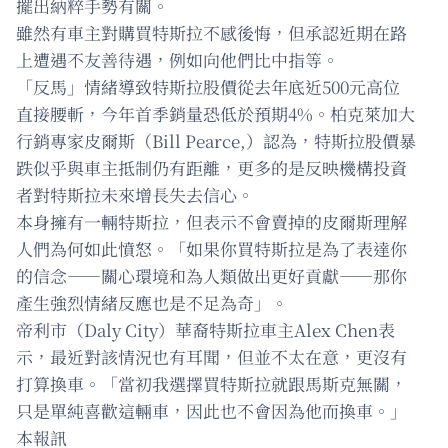
擺出納粹手勢有關。
雖然有車主對購買特斯拉不感後悔，但承認近期在路
上遭遇不友善待遇，例如向他們比中指等。
「反馬」情緒導致特斯拉股價從去年底近500元高位
直接腰斬，今年首季銷量恐低於預期4%。柏克萊加大
行銷專家皮爾斯（Bill Pearce,）認為，特斯拉股價暴
跌似乎與車主抵制仍有距離，更多的是反映機構投資
者對特斯拉未來增長失去信心。
本身擁有一輛特斯拉，但表示不會賣掉的皮爾斯理解
人們為何如此憤怒。「如果你買特斯拉是為了表達你
的信念——關心環境和為人類做出更好貢獻——那你
產生強烈情緒反應也是不足為奇」。
帝利市（Daly City）華裔特斯拉車主Alex Chen表
示，最近對該情況也有耳聞，但並不太在意，更沒有
打算換車。「當初我選擇買特斯拉就跟馬斯克無關，
只是單純喜歡這輛車，因此也不會因為他而換車。」
本報訊