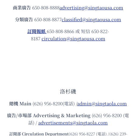
商業廣告
650-808-8888
advertising@singtaousa.com
分類廣告
650-808-8877
classified@singtaousa.com
訂閱報紙
650-808-8866 或 短信 650-822-
8187
circulation@singtaousa.com
洛杉磯
總機
Main
(626) 956-8200(電話) /
admin@singtaola.com
廣告/市場部
Advertising & Marketing
(626) 956-8200 (電
話) /
advertisements@singtaola.com
訂閱部 Circulation Department
(626) 956-8227 (電話) /(626) 239-