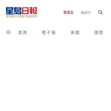
Skip
to
國語台
粵語台
content
首頁
電子報
美國
國際