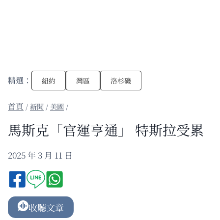
精選：
紐約
灣區
洛杉磯
/
新聞
/
美國
/
馬斯克「官運亨通」 特斯拉受累
2025 年 3 月 11 日
收聽文章