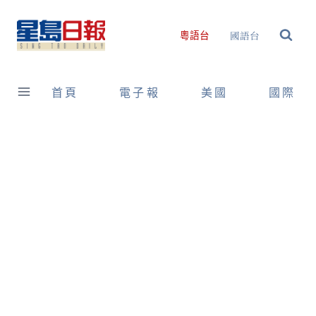
Skip
to
國語台
粵語台
content
首頁
電子報
美國
國際