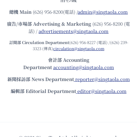
總機
Main
(626) 956-8200(電話) /
admin@singtaola.com
廣告/市場部
Advertising & Marketing
(626) 956-8200 (電
話) /
advertisements@singtaola.com
訂閱部 Circulation Department
(626) 956-8227 (電話) /(626) 239-
3323 (傳真)
circulation@singtaola.com
會計部 Accounting
Department
accounting@singtaola.com
新聞採訪部 News Department
reporter@singtaola.com
編輯部 Editorial Department
editor@singtaola.com