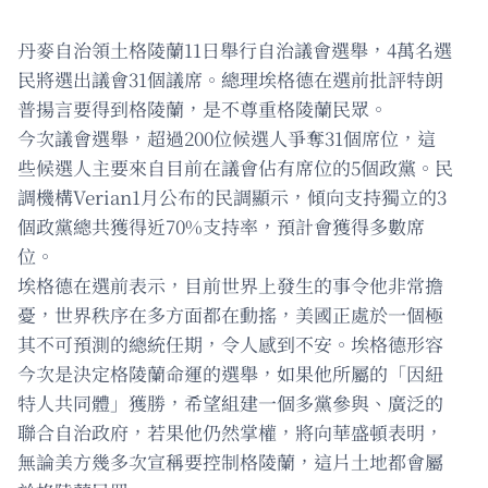
丹麥自治領土格陵蘭11日舉行自治議會選舉，4萬名選
民將選出議會31個議席。總理埃格德在選前批評特朗
普揚言要得到格陵蘭，是不尊重格陵蘭民眾。
今次議會選舉，超過200位候選人爭奪31個席位，這
些候選人主要來自目前在議會佔有席位的5個政黨。民
調機構Verian1月公布的民調顯示，傾向支持獨立的3
個政黨總共獲得近70%支持率，預計會獲得多數席
位。
埃格德在選前表示，目前世界上發生的事令他非常擔
憂，世界秩序在多方面都在動搖，美國正處於一個極
其不可預測的總統任期，令人感到不安。埃格德形容
今次是決定格陵蘭命運的選舉，如果他所屬的「因紐
特人共同體」獲勝，希望組建一個多黨參與、廣泛的
聯合自治政府，若果他仍然掌權，將向華盛頓表明，
無論美方幾多次宣稱要控制格陵蘭，這片土地都會屬