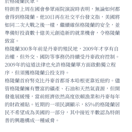
於格陵蘭民眾。
特朗普上周在國會參眾兩院演說時表明，無論如何都
會得到格陵蘭。他10日再在社交平台發文指，美國將
如同二次大戰之後一樣，繼續確保格陵蘭的安全，並
準備好投資數十億美元創造新的就業機會，令格陵蘭
致富。
格陵蘭300多年前是丹麥的殖民地，2009年才享有自
治權，但外交、國防等事務仍持續受丹麥政府控制。
2009年的這道法律也允許格陵蘭單方面啟動獨立程
序，但須獲格陵蘭公投支持。
格陵蘭首府努克比丹麥首都哥本哈根更靠近紐約。儘
管格陵蘭擁有豐富的礦產、石油和天然氣資源，但開
發進展緩慢，當前經濟依然高度依賴漁業和丹麥每年
的財政補貼。近期的一項民調顯示，85%的格陵蘭居
民不希望成為美國的一部分，其中接近半數認為特朗
普的興趣構成一種威脅。