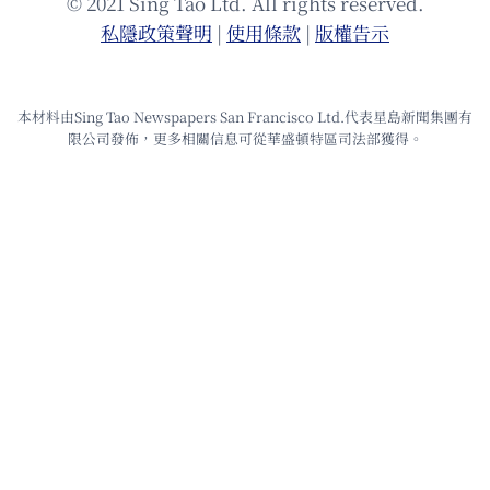
© 2021 Sing Tao Ltd. All rights reserved.
私隱政策聲明
|
使⽤條款
|
版權告⽰
本材料由Sing Tao Newspapers San Francisco Ltd.代表星島新聞集團有
限公司發佈，更多相關信息可從華盛頓特區司法部獲得。