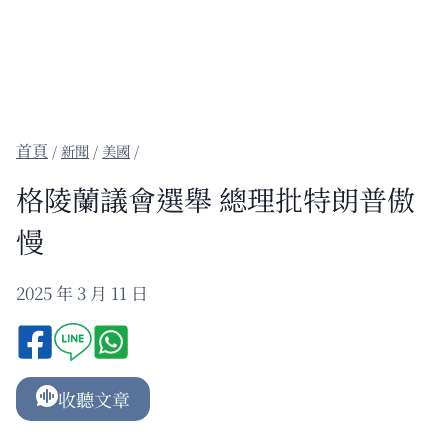
/
新聞
/
美國
/
格陵蘭議會選舉 總理批特朗普傲
慢
2025 年 3 月 11 日
收聽文章