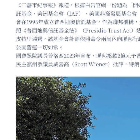
《三藩市紀事報》報道，根據白宮官網一份題為「開
託基金、美洲基金會（IAF）、美國非裔發展基金會
會在1996年成立普西迪奧信託基金，作為聯邦機構，
照《普西迪奧信託基金法》（Presidio Trust 
皮特里透露，該基金會計劃依照命令兩周內向聯邦行
公園營運一切如常。
國會眾院議長普洛西2023年宣布，聯邦撥款2億元
民主黨州參議員威善高（Scott Wiener）批評