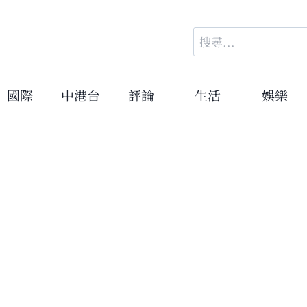
搜
尋
關
鍵
國際
中港台
評論
生活
娛樂
字: