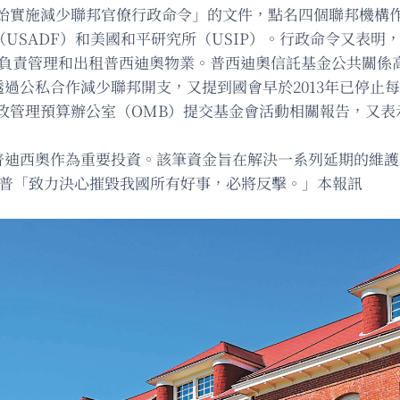
始實施減少聯邦官僚行政命令」的文件，點名四個聯邦機構
（USADF）和美國和平研究所（USIP）。行政命令又表
負責管理和出租普西迪奧物業。普西迪奧信託基金公共關係高級經理
Act）透過公私合作減少聯邦開支，又提到國會早於2013年已停
政管理預算辦公室（OMB）提交基金會活動相關報告，又表
予普迪西奧作為重要投資。該筆資金旨在解決一系列延期的維
，特朗普「致力決心摧毀我國所有好事，必將反擊。」本報訊