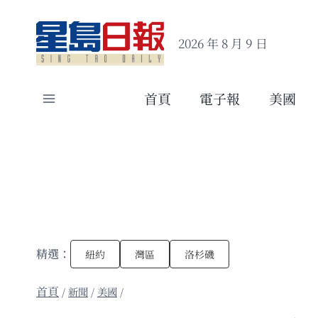
Skip
to
2026 年 8 月 9 日
content
首頁
電子報
美國
精選：
紐約
灣區
洛杉磯
/
新聞
/
美國
/