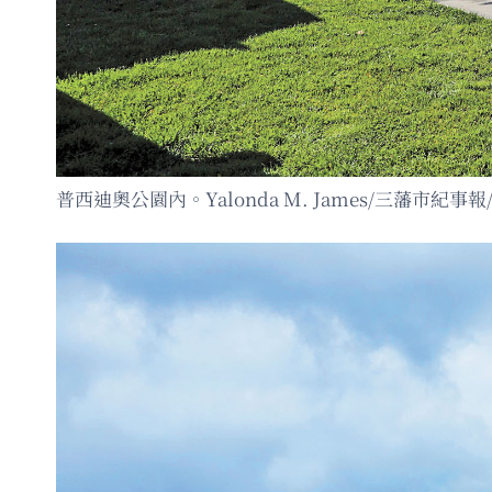
普西迪奧公園內。Yalonda M. James/三藩市紀事