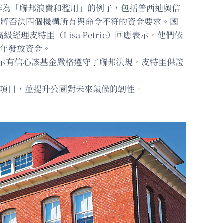
作為「聯邦浪費和濫用」的例子，包括普西迪奧信
明，將否決四個機構所有與命令不符的資金要求。國
皮特里（Lisa Petrie）回應表示，他們依
止每年發放資金。
示有信心該基金嚴格遵守了聯邦法規，皮特里保證
護項目，並提升公園對未來氣候的韌性。