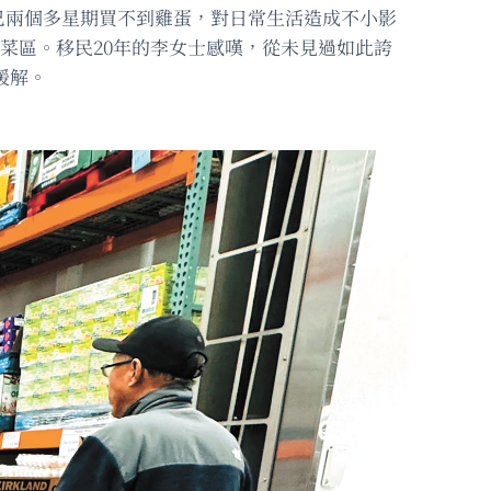
已兩個多星期買不到雞蛋，對日常生活造成不小影
水果蔬菜區。移民20年的李女士感嘆，從未見過如此誇
緩解。