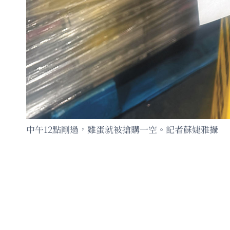
中午12點剛過，雞蛋就被搶購一空。記者蘇婕雅攝