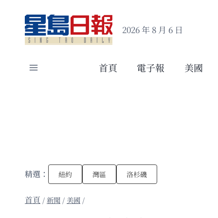
Skip
to
2026 年 8 月 6 日
content
首頁
電子報
美國
精選：
紐約
灣區
洛杉磯
/
新聞
/
美國
/