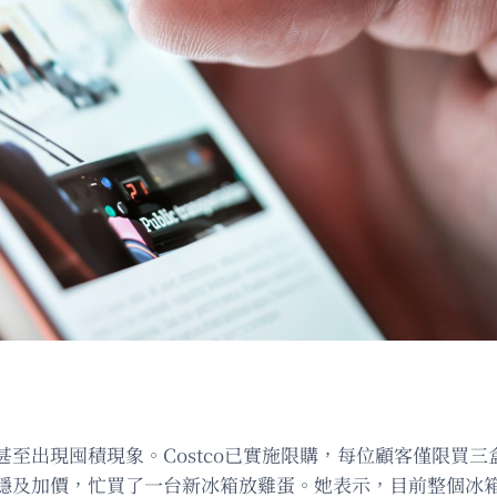
至出現囤積現象。Costco已實施限購，每位顧客僅限買三
穩及加價，忙買了一台新冰箱放雞蛋。她表示，目前整個冰