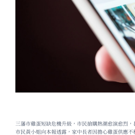
三藩市雞蛋短缺危機升級，市民搶購熱潮愈演愈烈，甚
市民黃小姐向本報透露，家中長者因擔心雞蛋供應不