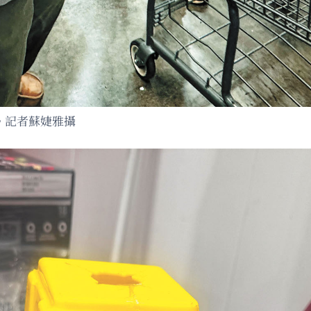
購。記者蘇婕雅攝