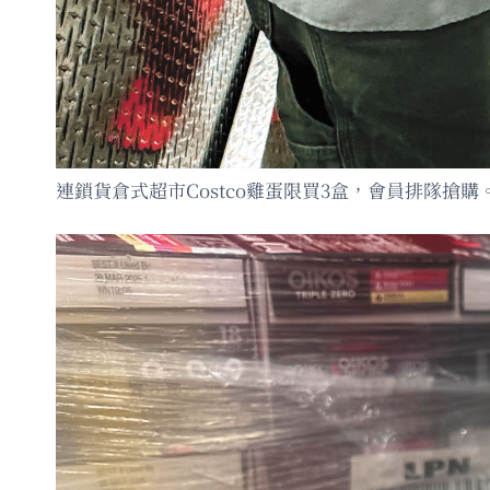
連鎖貨倉式超市Costco雞蛋限買3盒，會員排隊搶