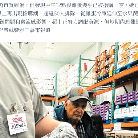
超市買雞蛋，但發現中午12點後雞蛋幾乎已被搶購一空。她
分店本周三早上再出現搶購潮，超過50人排隊，從雞蛋冷庫延伸至
供應鏈問題和禽流感影響，超市正努力調配貨源，但短期內恐難
記者蘇婕雅三藩市報道