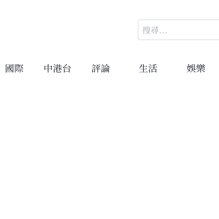
搜
尋
關
鍵
國際
中港台
評論
生活
娛樂
字: