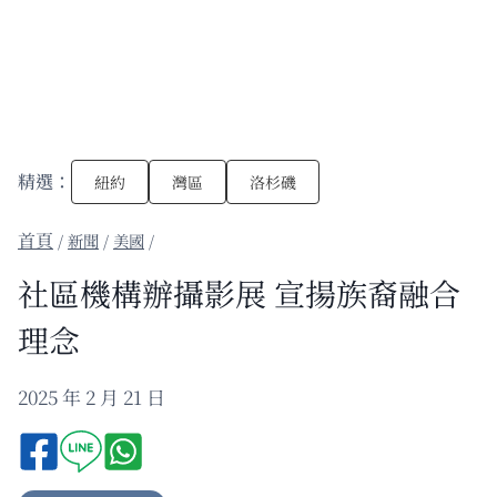
精選：
紐約
灣區
洛杉磯
/
新聞
/
美國
/
社區機構辦攝影展 宣揚族裔融合
理念
2025 年 2 月 21 日