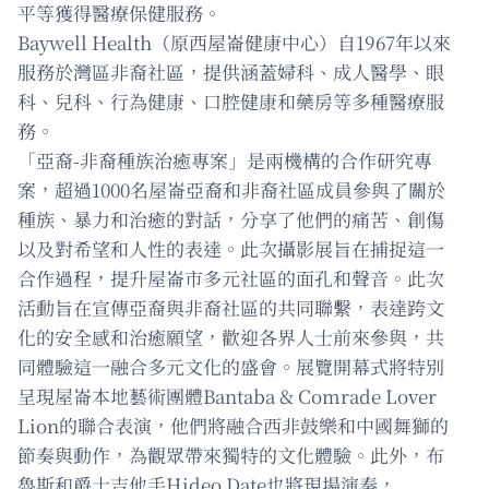
平等獲得醫療保健服務。
Baywell Health（原西屋崙健康中心）自1967年以來
服務於灣區非裔社區，提供涵蓋婦科、成人醫學、眼
科、兒科、行為健康、口腔健康和藥房等多種醫療服
務。
「亞裔-非裔種族治癒專案」是兩機構的合作研究專
案，超過1000名屋崙亞裔和非裔社區成員參與了關於
種族、暴力和治癒的對話，分享了他們的痛苦、創傷
以及對希望和人性的表達。此次攝影展旨在捕捉這一
合作過程，提升屋崙市多元社區的面孔和聲音。此次
活動旨在宣傳亞裔與非裔社區的共同聯繫，表達跨文
化的安全感和治癒願望，歡迎各界人士前來參與，共
同體驗這一融合多元文化的盛會。展覽開幕式將特別
呈現屋崙本地藝術團體Bantaba & Comrade Lover
Lion的聯合表演，他們將融合西非鼓樂和中國舞獅的
節奏與動作，為觀眾帶來獨特的文化體驗。此外，布
魯斯和爵士吉他手Hideo Date也將現場演奏，