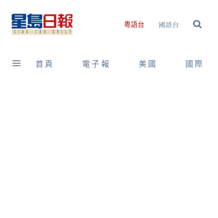
Skip
to
國語台
粵語台
content
首頁
電子報
美國
國際