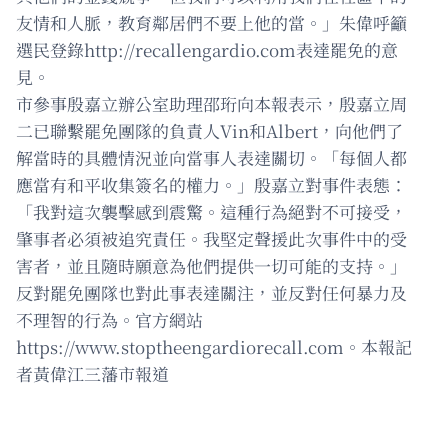
友情和人脈，教育鄰居們不要上他的當。」朱偉呼籲
選民登錄http://recallengardio.com表達罷免的意
見。
市參事殷嘉立辦公室助理邵珩向本報表示，殷嘉立周
二已聯繫罷免團隊的負責人Vin和Albert，向他們了
解當時的具體情況並向當事人表達關切。「每個人都
應當有和平收集簽名的權力。」殷嘉立對事件表態：
「我對這次襲擊感到震驚。這種行為絕對不可接受，
肇事者必須被追究責任。我堅定聲援此次事件中的受
害者，並且隨時願意為他們提供一切可能的支持。」
反對罷免團隊也對此事表達關注，並反對任何暴力及
不理智的行為。官方網站
https://www.stoptheengardiorecall.com。本報記
者黃偉江三藩市報道