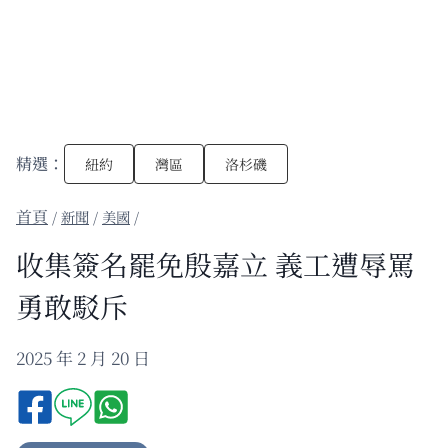
精選：
紐約
灣區
洛杉磯
/
新聞
/
美國
/
收集簽名罷免殷嘉立 義工遭辱罵
勇敢駁斥
2025 年 2 月 20 日