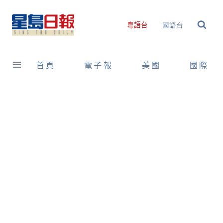
Skip
to
國語台
粵語台
content
首頁
電子報
美國
國際