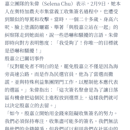
嘉立團隊的朱偉（Selena Chu）表示，2月9日，她本
人在奧特加農夫市集當義工收集簽名過程中，也遭受
到類似的辱罵和攻擊。當時，一個二十多歲、身高六
呎、臉上塗滿防曬霜、舉著「與殷嘉立站在一起」的
糾察隊走到她面前，說一些恐嚇和騷擾的言語。朱偉
即時向對方表明態度：「我受夠了！你唯一的目標就
是恐嚇和騷擾！」
殷嘉立已關切事件
「反對罷免者不明白的是，罷免殷嘉立不僅是因為海
旁高速公路，而是作為民選官員，他為了當選而撒
謊，並與特殊利益集團閉門工作，以壓制他本應代表
的選區。」朱偉指出：「這次簽名聚會是為了讓日落
區有機會把這個民主進程放到選票上，這樣我們就可
以決定殷嘉立的去留。」
「如今，殷嘉立開始用金錢來阻礙收集簽名的努力。
我們必須保持專注，收集盡可能多的簽名。我們無法
與他們的金錢競爭，但我們可以利用我們在社區中的