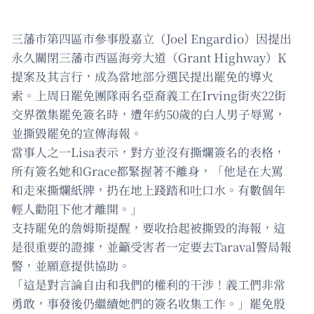
三藩市第四區市參事殷嘉立（Joel Engardio）因提出
永久關閉三藩市西區海旁大道（Grant Highway）K
提案及其言行，成為當地部分選民提出罷免的導火
索。上周日罷免團隊兩名亞裔義工在Irving街夾22街
交界徵集罷免簽名時，遭年約50歲的白人男子辱罵，
並撕毀罷免的宣傳海報。
當事人之一Lisa表示，對方並沒有撕爛簽名的表格，
所有簽名她和Grace都緊握著不離身，「他是在大罵
和走來撕爛紙牌，扔在地上踐踏和吐口水。有數個年
輕人勸阻下他才離開。」
支持罷免的詹姆斯提醒，要收拾起被撕毀的海報，這
是很重要的證據，並籲受害者一定要去Taraval警局報
警，並願意提供協助。
「這是對言論自由和我們的權利的干涉！義工們非常
勇敢，事發後仍繼續她們的簽名收集工作。」罷免殷