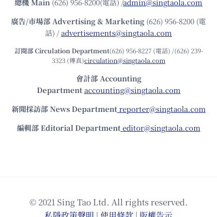
總機
Main
(626) 956-8200(電話) /
admin@singtaola.com
廣告/市場部
Advertising & Marketing
(626) 956-8200 (電
話) /
advertisements@singtaola.com
訂閱部 Circulation Department
(626) 956-8227 (電話) /(626) 239-
3323 (傳真)
circulation@singtaola.com
會計部 Accounting
Department
accounting@singtaola.com
新聞採訪部 News Department
reporter@singtaola.com
編輯部 Editorial Department
editor@singtaola.com
© 2021 Sing Tao Ltd. All rights reserved.
私隱政策聲明
|
使⽤條款
|
版權告⽰