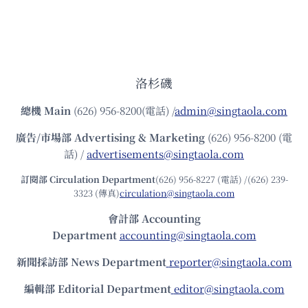
洛杉磯
總機
Main
(626) 956-8200(電話) /
admin@singtaola.com
廣告/市場部
Advertising & Marketing
(626) 956-8200 (電
話) /
advertisements@singtaola.com
訂閱部 Circulation Department
(626) 956-8227 (電話) /(626) 239-
3323 (傳真)
circulation@singtaola.com
會計部 Accounting
Department
accounting@singtaola.com
新聞採訪部 News Department
reporter@singtaola.com
編輯部 Editorial Department
editor@singtaola.com