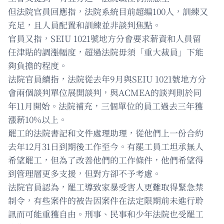
但法院官員回應指，法院系統目前超編100人，訓練又
充足，且人員配置和訓練並非談判焦點。
官員又指，SEIU 1021號地方分會要求薪資和人員留
任津貼的調漲幅度，超過法院毋須「重大裁員」下能
夠負擔的程度。
法院官員續指，法院從去年9月與SEIU 1021號地方分
會兩個談判單位展開談判，與ACMEA的談判則於同
年11月開始。法院補充，三個單位的員工過去三年獲
漲薪10%以上。
罷工的法院書記和文件處理助理，從他們上一份合約
去年12月31日到期後工作至今。有罷工員工坦承無人
希望罷工，但為了改善他們的工作條件，他們希望得
到管理層更多支援，但對方卻不予考慮。
法院官員認為，罷工導致家暴受害人更難取得緊急禁
制令，有些案件的被告因案件在法定限期前未進行聆
訊而可能重獲自由。刑事、民事和少年法院也受罷工