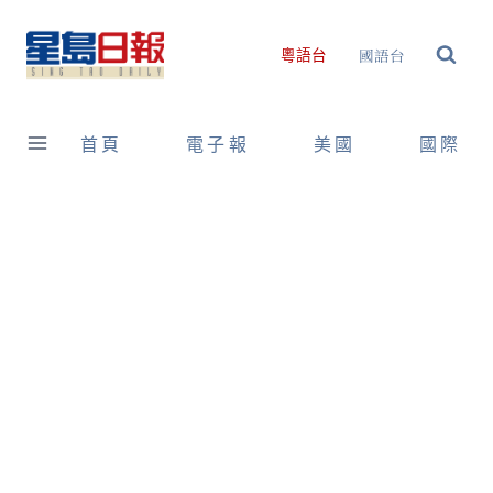
Skip
to
國語台
粵語台
content
首頁
電子報
美國
國際