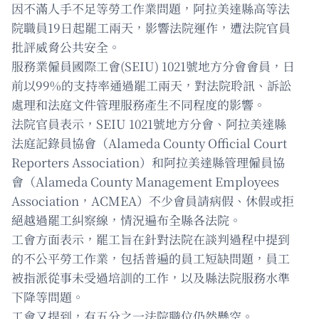
因不滿人手不足等勞工作業問題，阿拉美達縣高等法
院職員19日起罷工兩天，影響法院運作，遭法院官員
批評威脅公共安全。
服務業僱員國際工會(SEIU) 1021號地方分會會員，日
前以99%的支持率通過罷工兩天，對法院聆訊、訴訟
處理和法庭文件管理服務產生不同程度的影響。
法院官員表示，SEIU 1021號地方分會、阿拉美達縣
法庭記錄員協會（Alameda County Official Court
Reporters Association）和阿拉美達縣管理僱員協
會（Alameda County Management Employees
Association，ACMEA）不少會員請病假、休假或拒
絕越過罷工糾察線，情況遍布全縣各法院。
工會方面表示，罷工旨在針對法院在談判過程中提到
的不公平勞工作業，包括普遍的員工短缺問題，員工
被指派從事未受過培訓的工作，以及縣法院服務水準
下降等問題。
工會又提到，有五分之一法院職位仍然懸空。