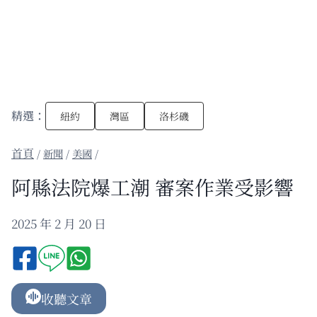
精選：
紐約
灣區
洛杉磯
/
新聞
/
美國
/
阿縣法院爆工潮 審案作業受影響
2025 年 2 月 20 日
收聽文章