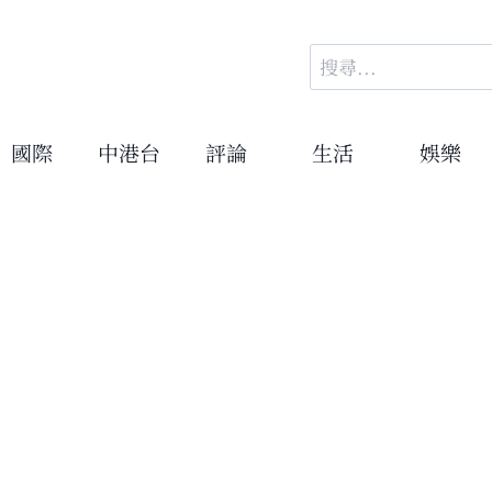
搜
尋
關
鍵
國際
中港台
評論
生活
娛樂
字: