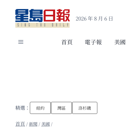
Skip
to
2026 年 8 月 6 日
content
首頁
電子報
美國
精選：
紐約
灣區
洛杉磯
/
新聞
/
美國
/