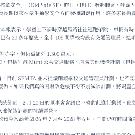
「三藩市孩童安全」（Kid Safe SF）昨日（18日）發起聯署，
員長期以來在學生通學安全方面發揮關鍵作用，許多家長擔
生對本報表示，學童上下課時穿越馬路往往連跑帶跳，車輛有
藩市已有 20 多年歷史，全市 108 間學校均設有交通管理
填補赤字，但仍需額外 1,500 萬元。
，包括削減 Muni 公共交通服務、削減其他機構計劃（包括學
te 回應本報稱，目前 SFMTA 並未提議削減學校交通管理員計
麼做。如果我們真的因財政危機不得不削減該計劃，將竭盡
」
減該計劃，2 月 20 日的董事會會議也不會對此進行動議
金來確保該計劃的持續運營。
預算案涵蓋 2026 年 7 月至 2028 年 6 月，中間仍
學校交通管理員計劃獲得穩定資金支持，保障學童通學安全