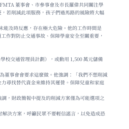
呼籲 SFMTA 董事會、市參事會及市長羅偉共同關注學
憂，若削減此項服務，孩子們過馬路的風險將大幅
時未能及時反應，存在極大危險。他的工作時間是
員，這項工作對防止交通事故、保障學童安全至關重要，
校交通管理員計劃），或動用 1,500 萬元儲備
劃，也不認為董事會會要求這麼做。他強調：「我們不想削減
全力尋找替代資金來維持其運營。保障兒童和家庭
。他強調，財政簡報中提及的削減方案僅為可能選項之
有時間商討解決方案，呼籲民眾不要輕信謠言，以免造成恐
。