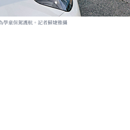
為學童保駕護航。記者蘇婕雅攝