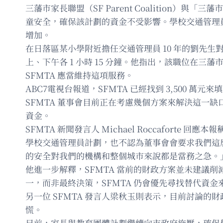
三藩市家長聯盟（SF Parent Coalition）與
童安全，確保該計劃的資金不受影響。學校交通管理
增加。
在日落區某小學附近擔任交通管理員 10 年的劉先
上、下午各 1 小時 15 分鐘。他指出，該職位在三
SFMTA 應當維持這項服務。
ABC7電視台報道，SFMTA 已經找到 3,500 萬元來
SFMTA 董事會目前正在考慮幾個方案來解決這一缺口
資金。
SFMTA 新聞發言人 Michael Roccafor
學校交通管理員計劃，也不認為董事會會要求我們這
的安全對我們的機構和整個城市來說都是當務之急。
他進一步解釋，SFMTA 當前的財政方案並未建議削
一，而非最終決策，SFMTA 仍會優先尋找替代資
另一位 SFMTA 發言人梁秋玉則表示，目前討論的財政
慌。
目前，家長與教育團體計劃繼續向市政府施壓，確保