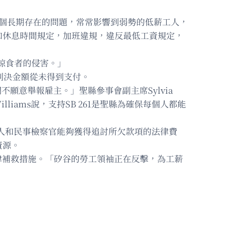
一個長期存在的問題，常常影響到弱勢的低薪工人，
和休息時間規定，加班違規，違反最低工資規定，
掠食者的侵害。」
判決金額從未得到支付。
不願意舉報雇主。」聖縣參事會副主席Sylvia
liams說，支持SB 261是聖縣為確保每個人都能
工人和民事檢察官能夠獲得追討所欠款項的法律費
資源。
有法律補救措施。「矽谷的勞工領袖正在反擊，為工薪