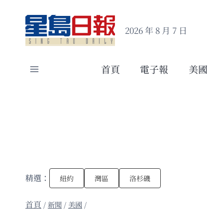
Skip
to
2026 年 8 月 7 日
content
首頁
電子報
美國
精選：
紐約
灣區
洛杉磯
/
新聞
/
美國
/