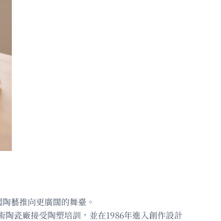
國陶藝推向更廣闊的舞臺。
美術陶瓷廠接受陶塑培訓，並在1986年進入創作設計