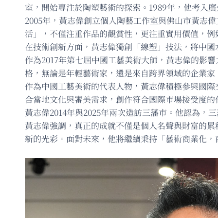
室，開始專注於陶塑藝術的探索。1989年，他考入
2005年，黃志偉創立個人陶藝工作室與佛山市黃
活」，不僅注重作品的觀賞性，更注重實用價值，例
在技術創新方面，黃志偉獨創「線塑」技法，將中國水
作為2017年第七屆中國工藝美術大師，黃志偉的影
格，無論是年輕藝術家，還是來自跨界領域的企業家
作為中國工藝美術的代表人物，黃志偉積極參與國際
合當地文化與審美需求，創作符合國際市場接受度的
黃志偉2014年與2025年兩次造訪三藩市。他認
黃志偉強調，真正的成就不僅是個人名聲與財富的累
新的光彩。面對未來，他將繼續秉持「藝術商業化，