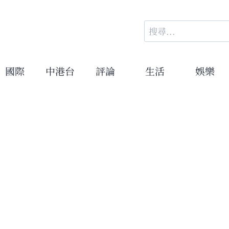
搜
尋
關
鍵
國際
中港台
評論
生活
娛樂
字: