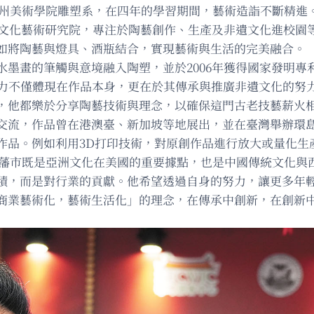
廣州美術學院雕塑系，在四年的學習期間，藝術造詣不斷精進
志偉文化藝術研究院，專注於陶藝創作、生產及非遺文化進校園
如將陶藝與燈具、酒瓶結合，實現藝術與生活的完美融合。
墨畫的筆觸與意境融入陶塑，並於2006年獲得國家發明專
響力不僅體現在作品本身，更在於其傳承與推廣非遺文化的努
，他都樂於分享陶藝技術與理念，以確保這門古老技藝薪火
交流，作品曾在港澳臺、新加坡等地展出，並在臺灣舉辦環
作品。例如利用3D打印技術，對原創作品進行放大或量化生
為，三藩市既是亞洲文化在美國的重要據點，也是中國傳統文化
積，而是對行業的貢獻。他希望透過自身的努力，讓更多年
商業藝術化，藝術生活化」的理念，在傳承中創新，在創新