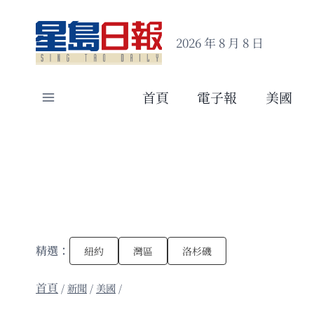
Skip
to
2026 年 8 月 8 日
content
首頁
電子報
美國
精選：
紐約
灣區
洛杉磯
/
新聞
/
美國
/