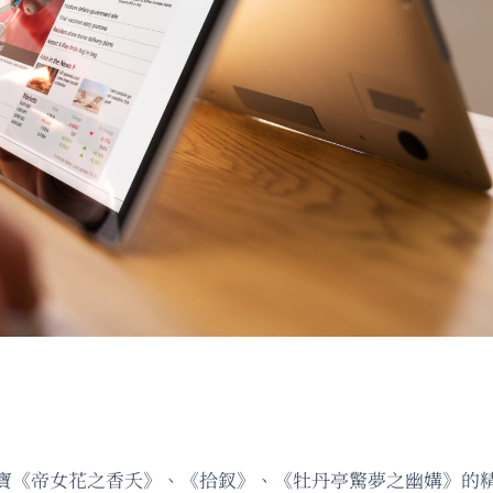
寶《帝女花之香夭》、《拾釵》、《牡丹亭驚夢之幽媾》的