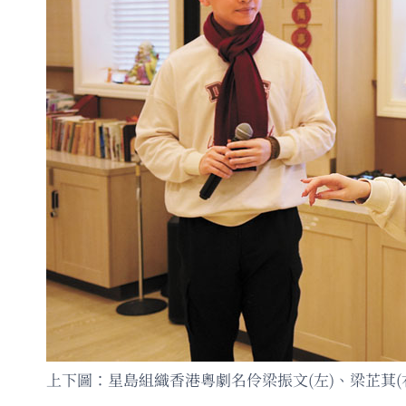
上下圖：星島組織香港粵劇名伶梁振文(左)、梁芷萁