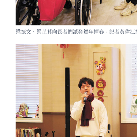
梁振文、梁芷萁向長者們派發賀年揮春。記者黃偉江