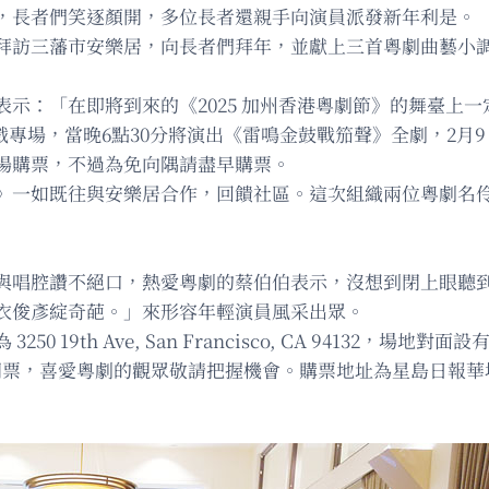
，長者們笑逐顏開，多位長者還親手向演員派發新年利是。
拜訪三藩市安樂居，向長者們拜年，並獻上三首粵劇曲藝小
示：「在即將到來的《2025 加州香港粵劇節》的舞臺上
子戲專場，當晚6點30分將演出《雷鳴金鼓戰笳聲》全劇，2月
場購票，不過為免向隅請盡早購票。
》一如既往與安樂居合作，回饋社區。這次組織兩位粵劇名
與唱腔讚不絕口，熱愛粵劇的蔡伯伯表示，沒想到閉上眼聽
衣俊彥綻奇葩。」來形容年輕演員風采出眾。
19th Ave, San Francisco, CA 94132
門票，喜愛粵劇的觀眾敬請把握機會。購票地址為星島日報華埠訪客中心