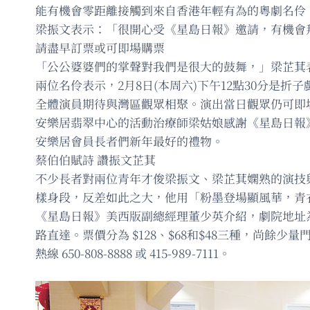
能有機會零距離接觸到來自香港年輕有為的粵劇名伶
梁振文表示：「很開心受《星島日報》邀請，有機會
請盡早訂票或可即場購票
「公公婆婆們的掌聲對我們是很大的鼓舞，」梁芷萁表
兩位名伶表示，2月8日(本周六)下午12點30分是折
全體演員期待與灣區觀眾相聚。演出當日觀眾仍可即
安樂居翡翠中心的活動治療師梁姑娘感謝《星島日報
安樂居會員長者們新年最好的禮物。
蔡伯伯賦詩 讚振文芷萁
不少長者對兩位青年才俊梁振文、梁芷萁嫻熟的演技
樣身段，反差如此之大，他用「粉墨登場顯風華，青
《星島日報》美西版副總經理董少英介紹，劇院地址為 3250 
路直達。票價分為 $128、$68和$48三種，尚餘少量
熱線 650-808-8888 或 415-989-7111。