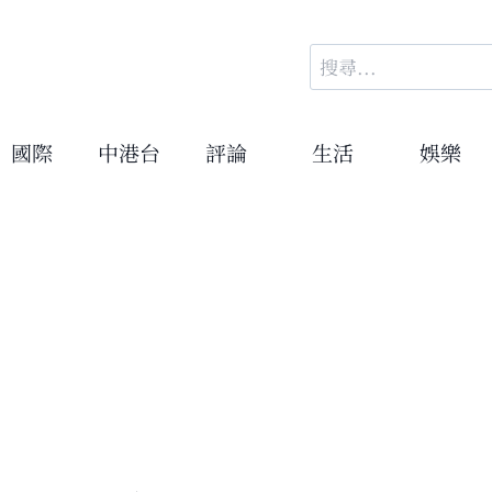
搜
尋
關
鍵
國際
中港台
評論
生活
娛樂
字: