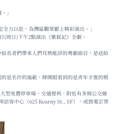
調。」
一定全力以赴，為灣區觀眾獻上精彩演出。」
9日(周日)下午2點演出《紫釵記》全劇。
伶給長者們帶來人們耳熟能詳的粵劇曲目，是送給
到的是名伶的風範，睜開眼看到的是青年才俊的模
，場地對面設有大型免費停車場，交通便利，附近有多條公交線
（625 Kearny St., SF），或致電訂票