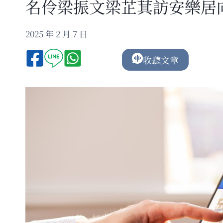
名伶梁振文梁芷萁訪安樂居
2025 年 2 月 7 日
收聽文章