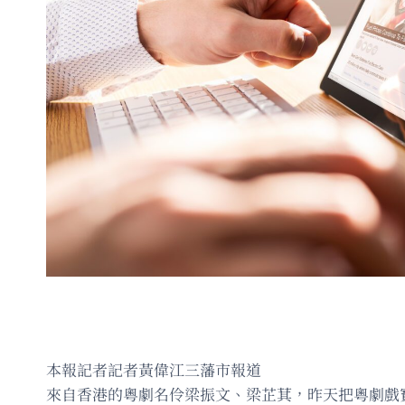
本報記者記者黃偉江三藩市報道
來自香港的粵劇名伶梁振文、梁芷萁，昨天把粵劇戲