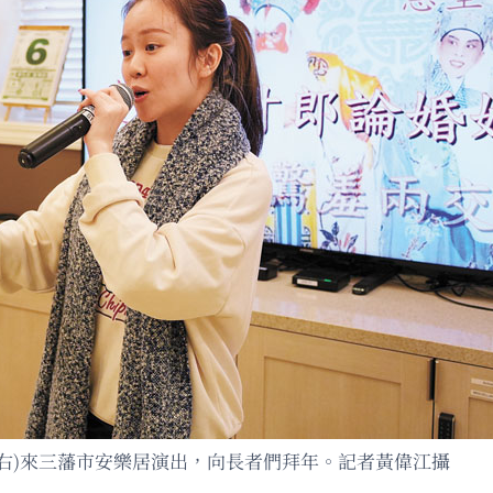
(右)來三藩市安樂居演出，向長者們拜年。記者黃偉江攝