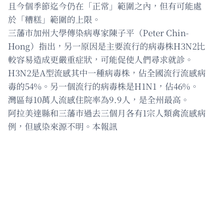
且今個季節迄今仍在「正常」範圍之內，但有可能處
於「糟糕」範圍的上限。
三藩市加州大學傳染病專家陳子平（Peter Chin-
Hong）指出，另一原因是主要流行的病毒株H3N2比
較容易造成更嚴重症狀，可能促使人們尋求就診。
H3N2是A型流感其中一種病毒株，佔全國流行流感病
毒的54%。另一個流行的病毒株是H1N1，佔46%。
灣區每10萬人流感住院率為9.9人，是全州最高。
阿拉美達縣和三藩市過去三個月各有1宗人類禽流感病
例，但感染來源不明。本報訊