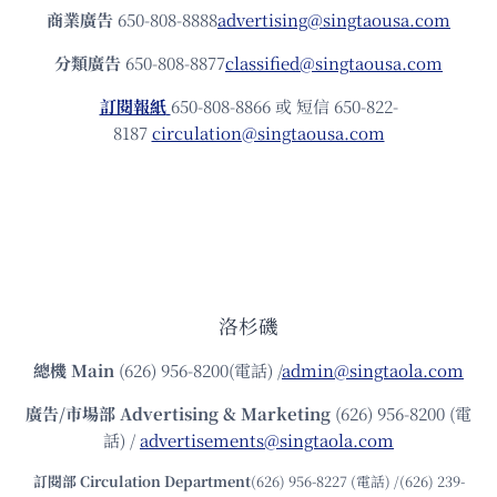
商業廣告
650-808-8888
advertising@singtaousa.com
分類廣告
650-808-8877
classified@singtaousa.com
訂閱報紙
650-808-8866 或 短信 650-822-
8187
circulation@singtaousa.com
洛杉磯
總機
Main
(626) 956-8200(電話) /
admin@singtaola.com
廣告/市場部
Advertising & Marketing
(626) 956-8200 (電
話) /
advertisements@singtaola.com
訂閱部 Circulation Department
(626) 956-8227 (電話) /(626) 239-