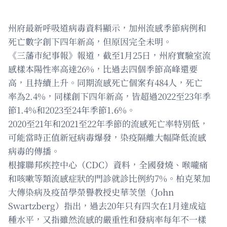
州府最新呼吸道病毒資料顯示，加州流感季節病例和
死亡數字創下四年新高，但原因完全未明。
《三藩市紀事報》報道，截至1月25日，州府實驗室流
感樣本陽性率高達26%，比過去四個季節高峰還要
高，且持續上升。同期流感死亡個案有484人，死亡
率為2.4%，同樣創下四年新高，皆超過2022至23年季
節1.4%和2023至24年季節1.6%。
2020至21年和2021至22年季節的流感死亡率特別低，
可能當時正值新冠病毒爆發，染疫隔離大幅降低流感
病毒的傳播。
根據聯邦疾控中心（CDC）資料，全國發燒、喉嚨痛
和咳嗽等類流感症狀的門診就診比例約7%。柏克萊加
大傳染病及疫苗學榮譽教授史華茨堡（John
Swartzberg）指出，過去20年只有四次在1月達成這
種水平，又指雖然流感的嚴重性和發病率每年不一樣