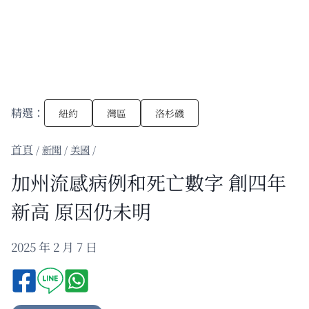
精選：
紐約
灣區
洛杉磯
/
新聞
/
美國
/
加州流感病例和死亡數字 創四年
新高 原因仍未明
2025 年 2 月 7 日