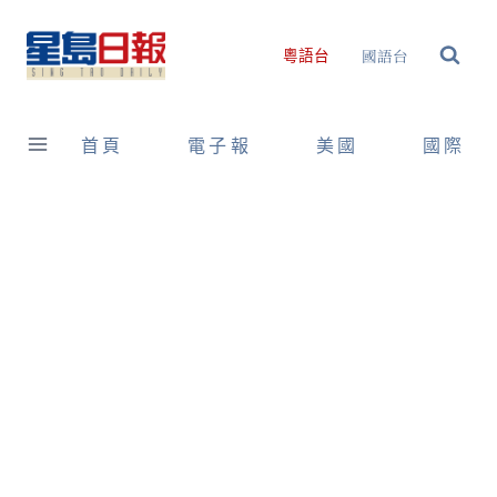
Skip
to
國語台
粵語台
content
首頁
電子報
美國
國際