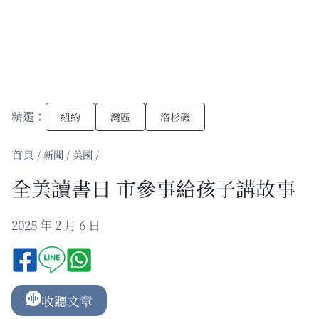
精選：
紐約
灣區
洛杉磯
/
新聞
/
美國
/
全美讀書日 市參事給孩子講故事
2025 年 2 月 6 日
收聽文章