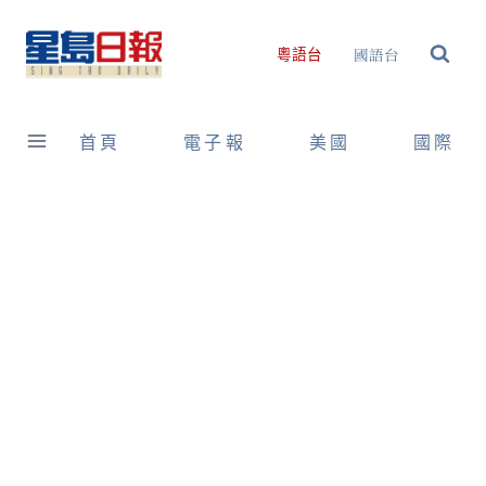
Skip
to
國語台
粵語台
content
首頁
電子報
美國
國際