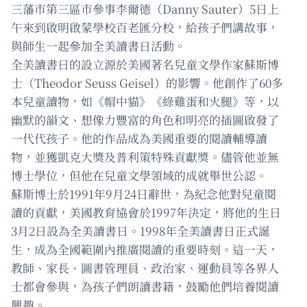
三藩市第三區市參事李爾德（Danny Sauter）5日上
午來到啟明啟蒙學校百老匯分校，給孩子們講故事，
與師生一起參加全美讀書日活動。
全美讀書日的設立源於美國著名兒童文學作家蘇斯博
士（Theodor Seuss Geisel）的影響。他創作了60多
本兒童讀物，如《帽中貓》《綠雞蛋和火腿》等，以
幽默的韻文、想像力豐富的角色和明亮的插圖啟發了
一代代孩子。他的作品成為美國重要的閱讀輔導讀
物，並獲凱克大獎及普利策特殊貢獻獎。儘管他並無
博士學位，但他在兒童文學領域的成就舉世公認。
蘇斯博士於1991年9月24日辭世，為紀念他對兒童閱
讀的貢獻，美國教育協會於1997年決定，將他的生日
3月2日設為全美讀書日。1998年全美讀書日正式誕
生，成為全國範圍內推廣閱讀的重要時刻。這一天，
教師、家長、圖書管理員、政治家、運動員等各界人
士都會參與，為孩子們朗讀書籍，鼓勵他們培養閱讀
興趣。