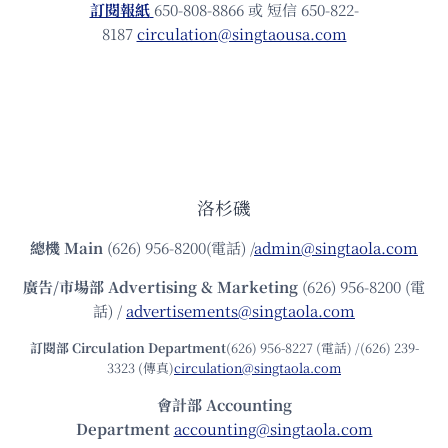
訂閱報紙
650-808-8866 或 短信 650-822-
8187
circulation@singtaousa.com
洛杉磯
總機
Main
(626) 956-8200(電話) /
admin@singtaola.com
廣告/市場部
Advertising & Marketing
(626) 956-8200 (電
話) /
advertisements@singtaola.com
訂閱部 Circulation Department
(626) 956-8227 (電話) /(626) 239-
3323 (傳真)
circulation@singtaola.com
會計部 Accounting
Department
accounting@singtaola.com