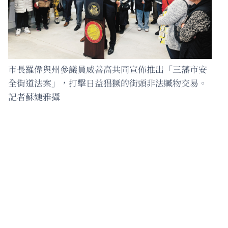
市長羅偉與州參議員威善高共同宣佈推出「三藩市安
全街道法案」，打擊日益猖獗的街頭非法贓物交易。
記者蘇婕雅攝