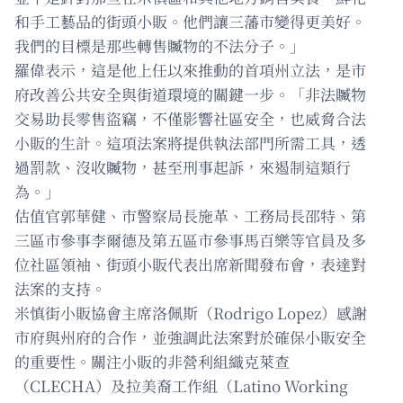
和手工藝品的街頭小販。他們讓三藩市變得更美好。
我們的目標是那些轉售贓物的不法分子。」
羅偉表示，這是他上任以來推動的首項州立法，是市
府改善公共安全與街道環境的關鍵一步。「非法贓物
交易助長零售盜竊，不僅影響社區安全，也威脅合法
小販的生計。這項法案將提供執法部門所需工具，透
過罰款、沒收贓物，甚至刑事起訴，來遏制這類行
為。」
估值官郭華健、市警察局長施革、工務局長邵特、第
三區市參事李爾德及第五區市參事馬百樂等官員及多
位社區領袖、街頭小販代表出席新聞發布會，表達對
法案的支持。
米慎街小販協會主席洛佩斯（Rodrigo Lopez）感謝
市府與州府的合作，並強調此法案對於確保小販安全
的重要性。關注小販的非營利組織克萊查
（CLECHA）及拉美裔工作組（Latino Working