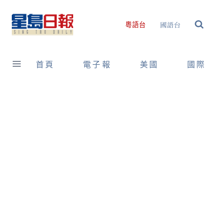
Skip
to
國語台
粵語台
content
首頁
電子報
美國
國際