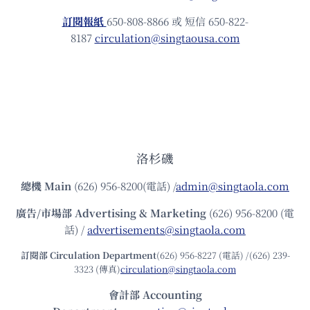
訂閱報紙
650-808-8866 或 短信 650-822-
8187
circulation@singtaousa.com
洛杉磯
總機
Main
(626) 956-8200(電話) /
admin@singtaola.com
廣告/市場部
Advertising & Marketing
(626) 956-8200 (電
話) /
advertisements@singtaola.com
訂閱部 Circulation Department
(626) 956-8227 (電話) /(626) 239-
3323 (傳真)
circulation@singtaola.com
會計部 Accounting