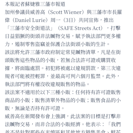
本報記者蘇婕雅三藩市報道
加州參議員威善高（Scott Wiener）與三藩市市長羅
偉（Daniel Lurie）周一（3日）共同宣佈，推出
「三藩市安全街道法」（SAFE Streets Act），打擊
日益猖獗的街頭非法贓物交易，賦予執法部門更多權
力，遏制零售盜竊並保護合法街頭小販的生計。
該法將允許三藩市政府制定常見贓物清單，凡是在街
頭販售這些物品的小販，若無合法許可證或購買收
據，將面臨處罰。初犯將被處以違規罰款，第三次違
規者可能被控輕罪，並最高可判六個月監禁。此外，
執法部門將有權沒收違規販售的物品。
該法案不適用於以下三種小販：任何持有許可證販售
商品的小販；販售清單外物品的小販；販售食品的小
販，無論是否持有許可證。
威善高在新聞發布會上強調，此法案的目標是打擊非
法贓物交易，而非合法的小販經濟。他表示：「我們
並不是針對那些在米慎區和其他地方銷售美食、鮮花