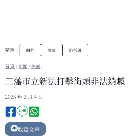
精選：
紐約
灣區
洛杉磯
/
新聞
/
美國
/
三藩市立新法打擊街頭非法銷贓
2025 年 2 月 4 日
收聽文章