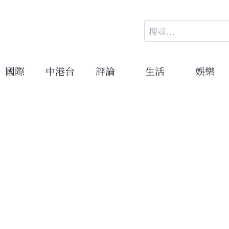
搜
尋
關
鍵
國際
中港台
評論
生活
娛樂
字: