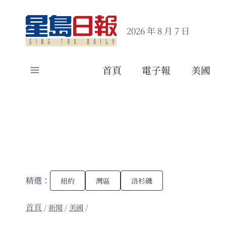
Skip
to
2026 年 8 月 7 日
content
首頁
電子報
美國
精選：
紐約
灣區
洛杉磯
/
新聞
/
美國
/