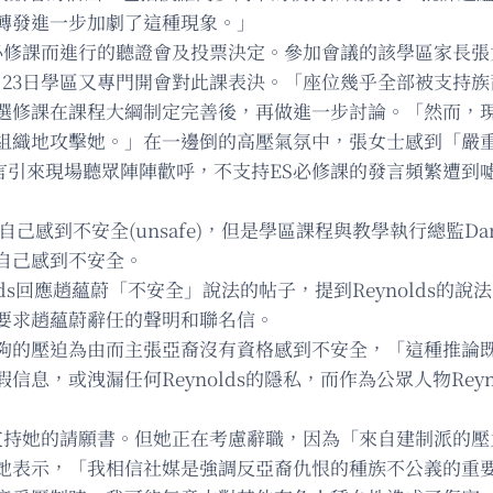
轉發進一步加劇了這種現象。」
為必修課而進行的聽證會及投票決定。參加會議的該學區家長
月23日學區又專門開會對此課表決。「座位幾乎全部被支持族
選修課在課程大綱制定完善後，再做進一步討論。「然而，現
組織地攻擊她。」在一邊倒的高壓氣氛中，張女士感到「嚴
言引來現場聽眾陣陣歡呼，不支持ES必修課的發言頻繁遭到
到不安全(unsafe)，但是學區課程與教學執行總監Dana
自己感到不安全。
lds回應趙蘊蔚「不安全」說法的帖子，提到Reynolds
要求趙蘊蔚辭任的聲明和聯名信。
夠的壓迫為由而主張亞裔沒有資格感到不安全，「這種推論
息，或洩漏任何Reynolds的隱私，而作為公眾人物Rey
支持她的請願書。但她正在考慮辭職，因為「來自建制派的壓
她表示，「我相信社媒是強調反亞裔仇恨的種族不公義的重