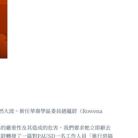
軒然大波。新任華裔學區委員趙蘊蔚（Rowena
趙蘊蔚的行為的嚴重性及其造成的危害，我們要求她立即辭去
蘊蔚轉發了一篇對PAUSD一名工作人員「進行惡搞