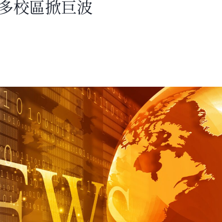
阿多校區掀巨波