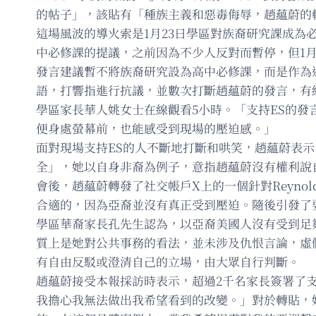
的帖子」，該貼有「種族主義和惡毒侮辱，趙蘊蔚的
這場風波的導火索是1月23日學區對族裔研究課成
中必修課的提議，之前因為不少人反對而暫停，但1
發言建議暫不將族裔研究設為高中必修課，而是作為
語，打響指進行抗議，並數次打斷趙蘊蔚的發言，有
學區家長華人姚女士在線觀看5小時。「支持ES的發
便身處螢幕前，也能感受到現場的壓迫感。」
面對現場支持ES的人不斷地打斷和哄笑，趙蘊蔚表示自己感
全」，她以自身非裔為例子，意指趙蘊蔚沒有權利說
會後，趙蘊蔚轉發了社交帳戶X上的一個針對Reyno
合適的，因為亞裔並沒有真正受到壓迫。隨後引發了
學區華裔家長孔先生認為，以亞裔美國人沒有受到足
質上是她對公共事務的看法，並未涉及仇恨言論，虛假信
有自由反駁或澄清自己的立場，由大眾自行判斷。
趙蘊蔚接受本報採訪時表示，超過2千名家長簽署了
我擔心我無法做出我希望看到的改變。」對於轉貼，