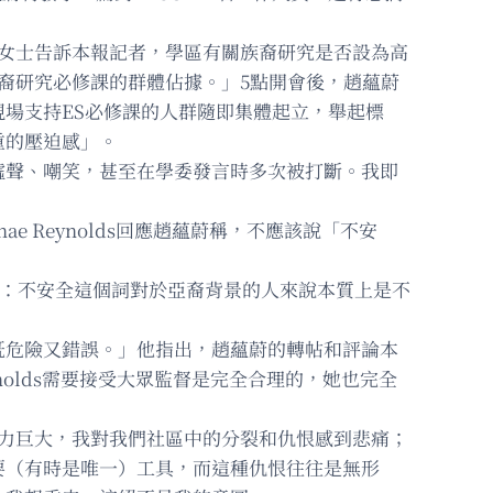
張女士告訴本報記者，學區有關族裔研究是否設為高
裔研究必修課的群體佔據。」5點開會後，趙蘊蔚
場支持ES必修課的人群隨即集體起立，舉起標
重的壓迫感」。
噓聲、嘲笑，甚至在學委發言時多次被打斷。我即
e Reynolds回應趙蘊蔚稱，不應該說「不安
的說法：不安全這個詞對於亞裔背景的人來說本質上是不
既危險又錯誤。」他指出，趙蘊蔚的轉帖和評論本
nolds需要接受大眾監督是完全合理的，她也完全
力巨大，我對我們社區中的分裂和仇恨感到悲痛；
要（有時是唯一）工具，而這種仇恨往往是無形