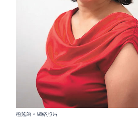
趙蘊蔚。網絡照片