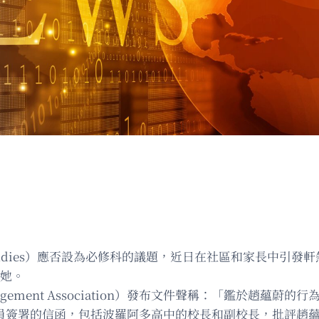
 Studies）應否設為必修科的議題，近日在社區和家長中引發
持她。
anagement Association）發布文件聲稱：「鑑於
會成員簽署的信函，包括波羅阿多高中的校長和副校長，批評趙