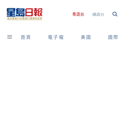
Skip
to
國語台
粵語台
content
首頁
電子報
美國
國際