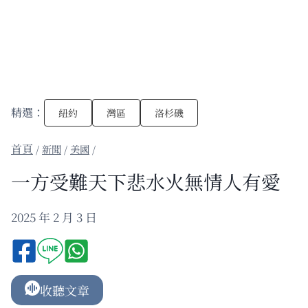
精選：
紐約
灣區
洛杉磯
/
新聞
/
美國
/
一方受難天下悲水火無情人有愛
2025 年 2 月 3 日
收聽文章