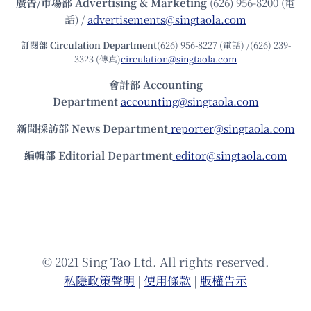
廣告/市場部
Advertising & Marketing
(626) 956-8200 (電
話) /
advertisements@singtaola.com
訂閱部 Circulation Department
(626) 956-8227 (電話) /(626) 239-
3323 (傳真)
circulation@singtaola.com
會計部 Accounting
Department
accounting@singtaola.com
新聞採訪部 News Department
reporter@singtaola.com
編輯部 Editorial Department
editor@singtaola.com
© 2021 Sing Tao Ltd. All rights reserved.
私隱政策聲明
|
使⽤條款
|
版權告⽰