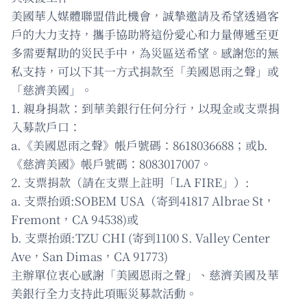
美國華人媒體聯盟借此機會，誠摯邀請及希望透過客
戶的大力支持，攜手協助將這份愛心和力量傳遞至更
多需要幫助的災民手中，為災區送希望。感謝您的無
私支持，可以下其一方式捐款至「美國恩雨之聲」或
「慈濟美國」。
1. 親身捐款：到華美銀行任何分行，以現金或支票捐
入募款戶口：
a.《美國恩雨之聲》帳戶號碼：8618036688；或b.
《慈濟美國》帳戶號碼：8083017007。
2. 支票捐款（請在支票上註明「LA FIRE」）:
a. 支票抬頭:SOBEM USA（寄到41817 Albrae St，
Fremont，CA 94538)或
b. 支票抬頭:TZU CHI (寄到1100 S. Valley Center
Ave，San Dimas，CA 91773)
主辦單位衷心感謝「美國恩雨之聲」、慈濟美國及華
美銀行全力支持此項賑災募款活動。