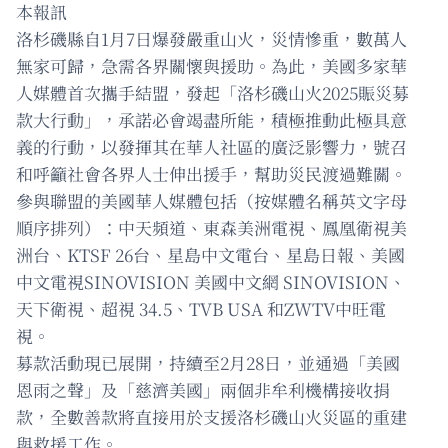
本報訊
洛杉磯縣自1月7日爆發嚴重山火，災情慘重，數萬人
無家可歸，急需各界關懷與援助。為此，美國多家華
人媒體首次攜手結盟，發起「洛杉磯山火2025賑災募
款大行動」，承諾必會竭盡所能，積極推動此極具意
義的行動，以發揮其在華人社區的廣泛影響力，號召
和呼籲社會各界人士伸出援手，幫助災民渡過難關。
參與聯盟的美國華人媒體包括（按媒體名稱英文字母
順序排列）：中天頻道、東森美洲電視、鳳凰衛視美
洲台、KTSF 26台、星島中文電台、星島日報、美國
中文電視SINOVISION 美國中文網 SINOVISION、
天下衛視、超視 34.5、TVB USA 和ZWTV中旺電
視。
募款活動現已展開，持續至2月28日，並通過「美國
恩雨之聲」及「慈濟美國」兩個非牟利機構接收捐
款，全數善款將直接用於支援洛杉磯山火災區的重建
與救援工作。