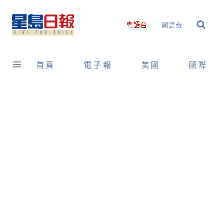
Skip
to
國語台
粵語台
content
首頁
電子報
美國
國際