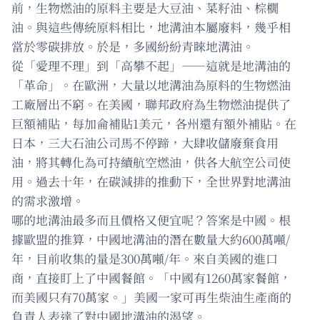
前，生物燃油的原料主要是大豆油、菜籽油、棕櫚
油。與這些傳統原料相比，地溝油本屬廢料，幾乎相
當於零碳排放。於是，多國紛紛青睞地溝油。
從「愛理不理」到「高攀不起」——這就是地溝油的
「革命」。在歐洲，大量以地溝油為原料的生物燃油
工廠層出不窮。在美國，聯邦政府為生物燃油提供了
巨額補貼，每加侖補貼1美元，各州還有額外補貼。在
日本，三大石油公司馬不停蹄，大肆收儲廢棄食用
油，將其轉化為可持續航空燃油，供各大航空公司使
用。過去十年，在碳減排的推動下，全世界對地溝油
的需求激增。
哪的地溝油最多而且價格又便宜呢？答案是中國。根
據歐盟的推算，中國地溝油的潛在數量大約600萬噸/
年，目前收集的量是300萬噸/年。來自美國的進口
商，直接盯上了中國餐館。「中國有1260萬家餐館，
而美國只有70萬家。」美國一家可再生柴油生產商的
負責人表達了對中國地溝油的渴望。