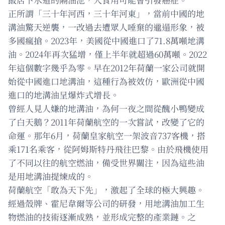
正所謂「三十年河西，三十年河東」，當前中國的地
溝油驚天逆襲，一改過去遭眾人唾棄的邋遢形象，被
多國瘋搶。2023年，美國從中國進口了71.8萬噸地溝
油。2024年再次猛增，僅上半年就超過60萬噸。2022
年這個數字幾乎為零。早在2012年荷蘭一家公司就開
始從中國進口地溝油，這種行為被效仿，歐洲從中國
進口的地溝油呈爆炸式增長。
曾經人見人嫌的地溝油，為何一夜之間從醜小鴨變成
了白天鵝？2011年荷蘭航空的一次嘗試，改變了它的
命運。那年6月，荷蘭皇家航空一架波音737客機，搭
乘171名乘客，從阿姆斯特丹飛往巴黎。由於飛機使用
了不同以往的航空燃油，備受世界關注，因為這些油
是用地溝油提煉成的。
荷蘭航空「敢為天下先」，激起了全球的極大興趣。
經過殼牌、霍尼韋爾等公司的研發，用地溝油加工生
物燃油的技術逐漸成熟，並形成完整的產業鏈。之