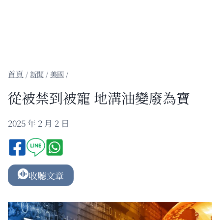
/
新聞
/
美國
/
從被禁到被寵 地溝油變廢為寶
2025 年 2 月 2 日
收聽文章