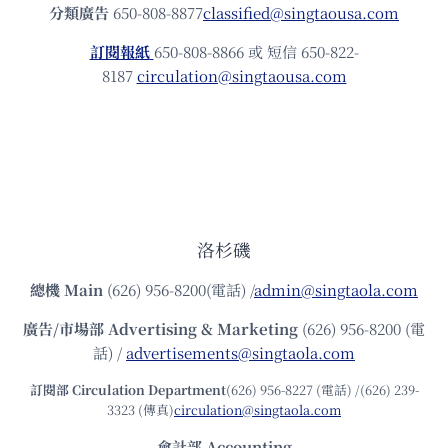
分類廣告
650-808-8877
classified@singtaousa.com
訂閱報紙
650-808-8866 或 短信 650-822-
8187
circulation@singtaousa.com
洛杉磯
總機
Main
(626) 956-8200(電話) /
admin@singtaola.com
廣告/市場部
Advertising & Marketing
(626) 956-8200 (電
話) /
advertisements@singtaola.com
訂閱部 Circulation Department
(626) 956-8227 (電話) /(626) 239-
3323 (傳真)
circulation@singtaola.com
會計部 Accounting