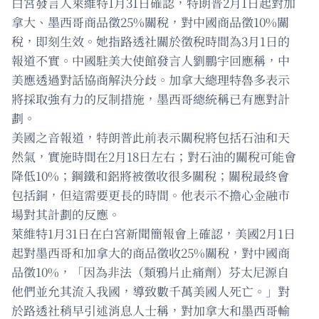
白宮發言人萊維特1月31日確認，特朗普2月1日起對加
拿大、墨西哥商品徵25%關稅，對中國商品徵10%關
稅，即刻生效。她指路透社關於徵稅時間為3月1日的
報道不實。中國駐美大使館發言人劉鵬宇回應稱，中
美應透過對話協商解決分歧。加拿大總理特魯多表示
將採取強有力的反制措施，墨西哥總統稱已有應對計
劃。
美國之音報道，特朗普此前表示關稅將包括石油和天
然氣，實施時間在2月18日左右；對石油的關稅可能會
降低10%；鋼鐵和鋁將被徵收很多關稅；關稅最終會
包括銅，但這需要更長的時間。他表示不擔心金融市
場對其計劃的反應。
萊維特1月31日在白宮新聞簡報會上確認，美國2月1日
起對墨西哥和加拿大的商品徵收25%關稅，對中國商
品徵10%，「因為非法（類鴉片止痛劑）芬太尼源自
他們並允其流入我國，導致數千萬美國人死亡。」對
於路透社稍早引述消息人士稱，對加拿大和墨西哥輸