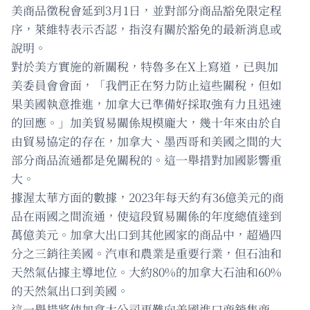
美商品徵稅會延到3月1日，並對部分商品豁免限定程
序，萊維特表示否認，指沒有關於豁免的最新消息或
說明。
對於美方實施的新關稅，特魯多在X上寫道，已與加
美委員會會面，「我們正在努力防止這些關稅，但如
果美國執意推進，加拿大已準備好採取強有力且迅速
的回應。」加美貿易關係規模龐大，幾十年來由於自
由貿易協定的存在，加拿大、墨西哥和美國之間的大
部分商品流通都是免關稅的。這一舉措對加國影響重
大。
據渥太華方面的數據，2023年每天約有36億美元的商
品在兩國之間流通，使這段貿易關係的年度總值達到
萬億美元。加拿大出口到其他國家的商品中，超過四
分之三銷往美國。汽車和農業是重要行業，但石油和
天然氣佔據主導地位。大約80%的加拿大石油和60%
的天然氣出口到美國。
這一舉措將使加拿大公司更難向美國進口商銷售商