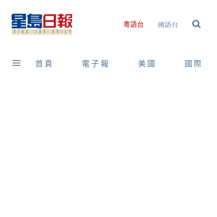
Skip
to
國語台
粵語台
content
首頁
電子報
美國
國際