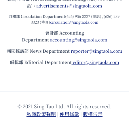
話) /
advertisements@singtaola.com
訂閱部 Circulation Department
(626) 956-8227 (電話) /(626) 239-
3323 (傳真)
circulation@singtaola.com
會計部 Accounting
Department
accounting@singtaola.com
新聞採訪部 News Department
reporter@singtaola.com
編輯部 Editorial Department
editor@singtaola.com
© 2021 Sing Tao Ltd. All rights reserved.
私隱政策聲明
|
使⽤條款
|
版權告⽰