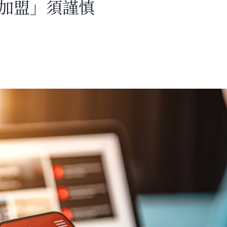
「加盟」須謹慎