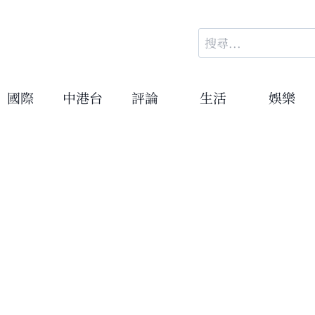
搜
尋
關
鍵
國際
中港台
評論
生活
娛樂
字: