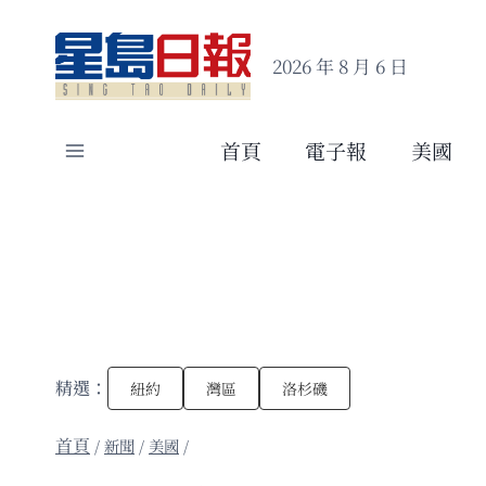
Skip
to
2026 年 8 月 6 日
content
首頁
電子報
美國
精選：
紐約
灣區
洛杉磯
/
新聞
/
美國
/