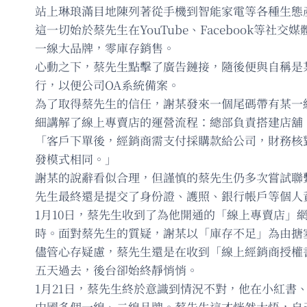
站上琳琅滿目地陳列著從手機到智能家電等各種生態
這一切始於蔡先生在YouTube、Facebook
一線大品牌，零庫存銷售。
心動之下，蔡先生點擊了廣告鏈接，隨後便與自稱是某
行，以便公司OA系統備案。
為了取得蔡先生的信任，謝某發來一個尾碼帶有某一
細講解了線上專賣店的運營流程：總部負責搭建店舖
「客戶下單後，經銷商需支付採購款給公司，財務核
發模式相同。」
謝某的說辭看似合理，但謹慎的蔡先生仍多次嘗試聯
先生最終還是提交了身份證、護照、銀行帳戶等個人
1月10日，蔡先生收到了為他開通的「線上專賣店」
時。面對蔡先生的質疑，謝某以「庫存不足」為由搪
儘管心存疑慮，蔡先生還是在收到「線上經銷商授權
五天過去，後台卻始終靜悄悄。
1月21日，蔡先生終於意識到情況不對，他在小紅書
中國多個一線、二線品牌。蔡先生這才恍然大悟，自