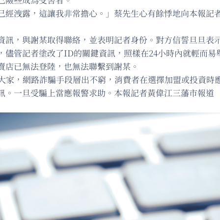
已經洩露，這讓我非常擔心。」蔡先生心有餘悸地向本報記
資訊，與謝某取得聯絡，並表明記者身份。對方信誓旦旦表
，儘管記者塗改了ID的關鍵資訊，照樣在24小時內就輕而
賣店已無法登陸，也無法聯繫到謝某。
醒大家，網路詐騙手段層出不窮，消費者在選擇加盟或投資時
訊。一旦受騙上當應報警求助。本報記者黃偉江三藩市報道