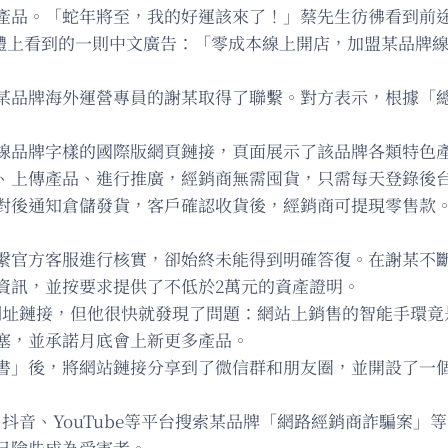
產品。「蛇年將至，我的好運該來了！」蔡先生彷彿看到前
等社交媒體上看到的一則中文廣告：「零成本線上開店，加盟某品
品牌海外運營專員的謝某取得了聯繫。對方表示，根據「總部
線品牌字樣的國際版網頁鏈接，頁面展示了該品牌各類特色產
、上傳產品、進行推廣，經銷商無需囤貨，只需每天登錄後
對後通知倉儲發貨，客戶確認收貨後，經銷商可提現零售款。
繫官方客服進行核實，卻始終未能得到明確答復。在謝某不
資訊，並按要求提供了不低於2萬元的資產證明。
網址鏈接，但他很快就發現了問題：網站上銷售的智能手環竟
塞，並承諾月底會上新更多產品。
書」後，將網站鏈接分享到了微信群和朋友圈，並開設了一
、抖音、YouTube等平台搜索某品牌「網路經銷商詐騙案
己險些成為受害者。