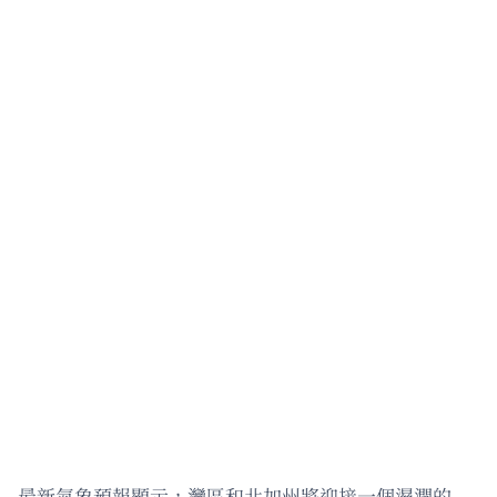
最新氣象預報顯示，灣區和北加州將迎接一個濕潤的