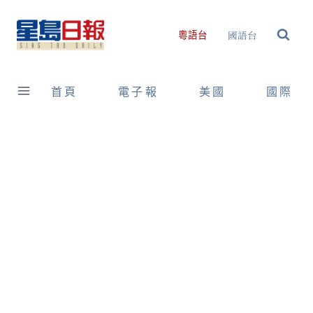
Skip
to
國語台
粵語台
content
首頁
電子報
美國
國際