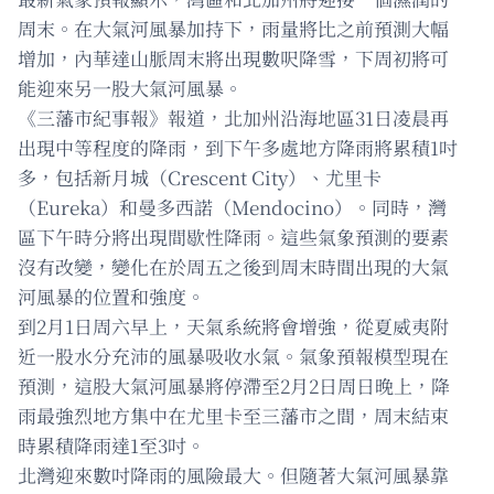
周末。在大氣河風暴加持下，雨量將比之前預測大幅
增加，內華達山脈周末將出現數呎降雪，下周初將可
能迎來另一股大氣河風暴。
《三藩市紀事報》報道，北加州沿海地區31日凌晨再
出現中等程度的降雨，到下午多處地方降雨將累積1吋
多，包括新月城（Crescent City）、尤里卡
（Eureka）和曼多西諾（Mendocino）。同時，灣
區下午時分將出現間歇性降雨。這些氣象預測的要素
沒有改變，變化在於周五之後到周末時間出現的大氣
河風暴的位置和強度。
到2月1日周六早上，天氣系統將會增強，從夏威夷附
近一股水分充沛的風暴吸收水氣。氣象預報模型現在
預測，這股大氣河風暴將停滯至2月2日周日晚上，降
雨最強烈地方集中在尤里卡至三藩市之間，周末結束
時累積降雨達1至3吋。
北灣迎來數吋降雨的風險最大。但隨著大氣河風暴靠