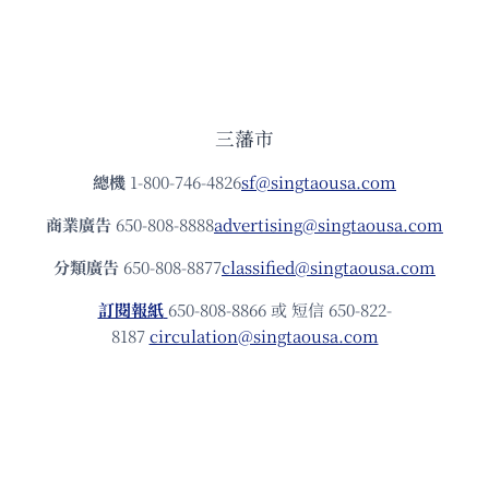
三藩市
總機
1-800-746-4826
sf@singtaousa.com
商業廣告
650-808-8888
advertising@singtaousa.com
分類廣告
650-808-8877
classified@singtaousa.com
訂閱報紙
650-808-8866 或 短信 650-822-
8187
circulation@singtaousa.com