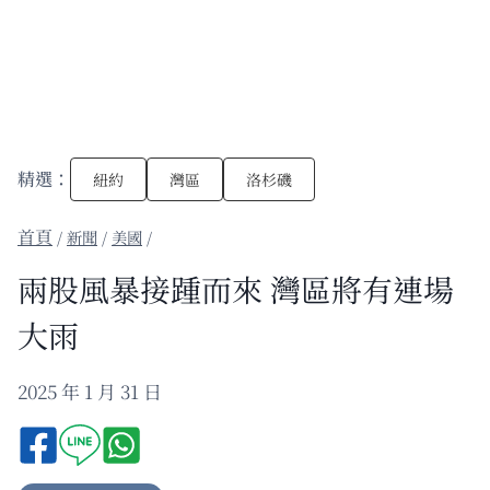
精選：
紐約
灣區
洛杉磯
/
新聞
/
美國
/
兩股風暴接踵而來 灣區將有連場
大雨
2025 年 1 月 31 日