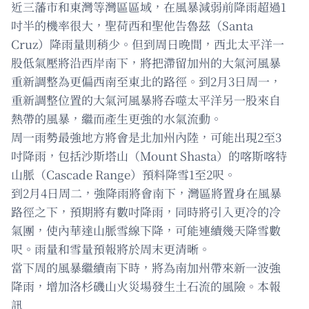
近三藩市和東灣等灣區區域，在風暴減弱前降雨超過1
吋半的機率很大，聖荷西和聖他告魯茲（Santa
Cruz）降雨量則稍少。但到周日晚間，西北太平洋一
股低氣壓將沿西岸南下，將把滯留加州的大氣河風暴
重新調整為更偏西南至東北的路徑。到2月3日周一，
重新調整位置的大氣河風暴將吞噬太平洋另一股來自
熱帶的風暴，繼而產生更強的水氣流動。
周一雨勢最強地方將會是北加州內陸，可能出現2至3
吋降雨，包括沙斯塔山（Mount Shasta）的喀斯喀特
山脈（Cascade Range）預料降雪1至2呎。
到2月4日周二，強降雨將會南下，灣區將置身在風暴
路徑之下，預期將有數吋降雨，同時將引入更冷的冷
氣團，使內華達山脈雪線下降，可能連續幾天降雪數
呎。雨量和雪量預報將於周末更清晰。
當下周的風暴繼續南下時，將為南加州帶來新一波強
降雨，增加洛杉磯山火災場發生土石流的風險。本報
訊