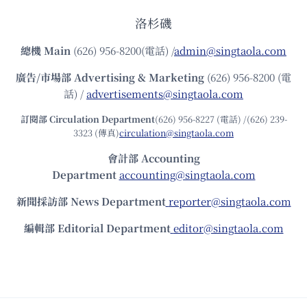
洛杉磯
總機
Main
(626) 956-8200(電話) /
admin@singtaola.com
廣告/市場部
Advertising & Marketing
(626) 956-8200 (電
話) /
advertisements@singtaola.com
訂閱部 Circulation Department
(626) 956-8227 (電話) /(626) 239-
3323 (傳真)
circulation@singtaola.com
會計部 Accounting
Department
accounting@singtaola.com
新聞採訪部 News Department
reporter@singtaola.com
編輯部 Editorial Department
editor@singtaola.com