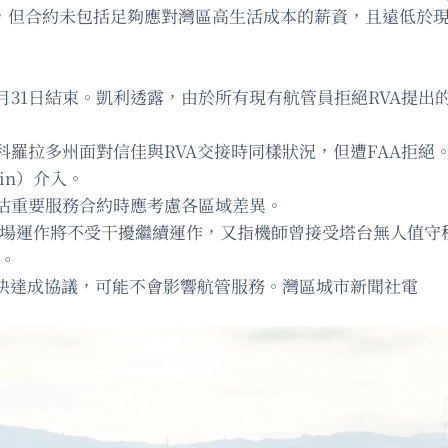
批出新合約，但合約未包括足夠應對灣區高生活成本的薪資，且遠低
31日結束。凱利透露，由於所有現有航管員拒絕RVA提出
科羅拉多州面對信佳與RVA交接時同樣狀況，但遭FAA拒
in）介入。
估重要服務合約時應考慮各區域差異。
示，機場運作將不受干擾繼續運作，又指機師曾接受塔台無人值守
督。
A快達成協議，可能不會影響航管服務。灣區城市新聞社電