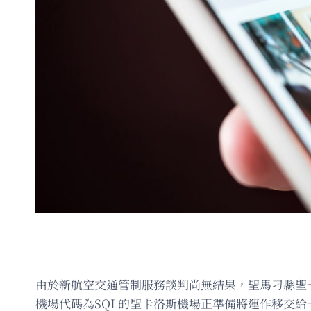
由於新航空交通管制服務談判尚無結果，聖馬刁縣聖卡洛斯
機場代碼為SQL的聖卡洛斯機場正準備將運作移交給一家