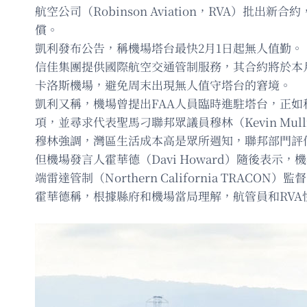
航空公司（Robinson Aviation，RVA）
償。
凱利發布公告，稱機場塔台最快2月1日起無人值勤。
信佳集團提供國際航空交通管制服務，其合約將於本月
卡洛斯機場，避免周末出現無人值守塔台的窘境。
凱利又稱，機場曾提出FAA人員臨時進駐塔台，正如
項，並尋求代表聖馬刁聯邦眾議員穆林（Kevin Mull
穆林強調，灣區生活成本高是眾所週知，聯邦部門評
但機場發言人霍華德（Davi Howard）隨後表
端雷達管制（Northern California TRACON）監
霍華德稱，根據縣府和機場當局理解，航管員和RV