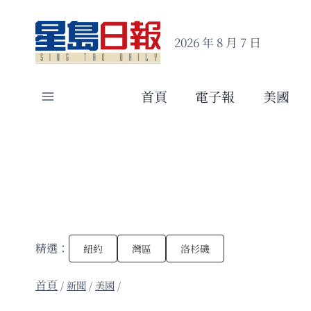
Skip
to
2026 年 8 月 7 日
content
首頁
電子報
美國
精選：
紐約
灣區
洛杉磯
/
新聞
/
美國
/