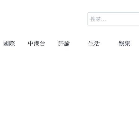
搜
尋
關
鍵
國際
中港台
評論
生活
娛樂
字: