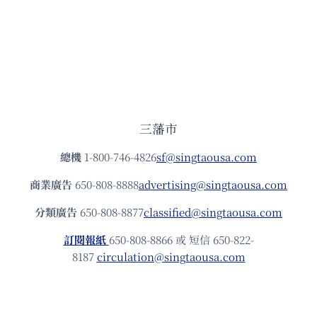
三藩市
總機
1-800-746-4826
sf@singtaousa.com
商業廣告
650-808-8888
advertising@singtaousa.com
分類廣告
650-808-8877
classified@singtaousa.com
訂閱報紙
650-808-8866 或 短信 650-822-
8187
circulation@singtaousa.com