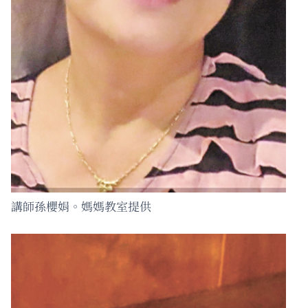
講師孫櫻娟。媽媽教室提供