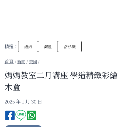
精選：
紐約
灣區
洛杉磯
/
新聞
/
美國
/
媽媽教室二月講座 學造精緻彩繪
木盒
2025 年 1 月 30 日