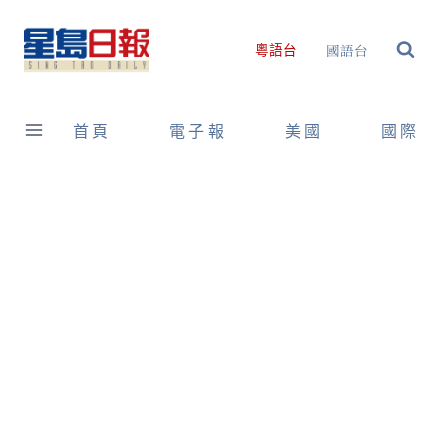
Skip
to
國語台
粵語台
content
首頁
電子報
美國
國際