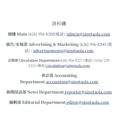
洛杉磯
總機
Main
(626) 956-8200(電話) /
admin@singtaola.com
廣告/市場部
Advertising & Marketing
(626) 956-8200 (電
話) /
advertisements@singtaola.com
訂閱部 Circulation Department
(626) 956-8227 (電話) /(626) 239-
3323 (傳真)
circulation@singtaola.com
會計部 Accounting
Department
accounting@singtaola.com
新聞採訪部 News Department
reporter@singtaola.com
編輯部 Editorial Department
editor@singtaola.com