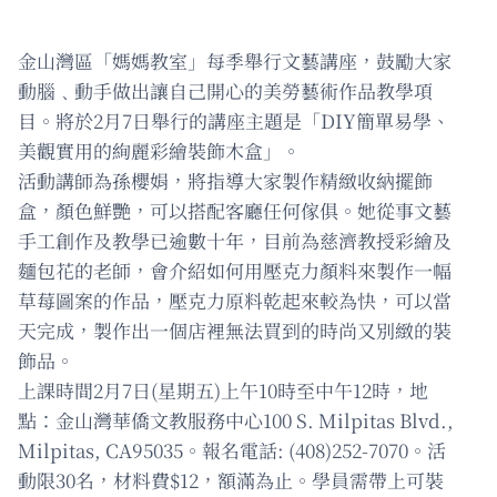
金山灣區「媽媽教室」每季舉行文藝講座，鼓勵大家
動腦﹑動手做出讓自己開心的美勞藝術作品教學項
目。將於2月7日舉行的講座主題是「DIY簡單易學、
美觀實用的絢麗彩繪裝飾木盒」。
活動講師為孫櫻娟，將指導大家製作精緻收納擺飾
盒，顏色鮮艷，可以搭配客廳任何傢俱。她從事文藝
手工創作及教學已逾數十年，目前為慈濟教授彩繪及
麵包花的老師，會介紹如何用壓克力顏料來製作一幅
草莓圖案的作品，壓克力原料乾起來較為快，可以當
天完成，製作出一個店裡無法買到的時尚又別緻的裝
飾品。
上課時間2月7日(星期五)上午10時至中午12時，地
點：金山灣華僑文教服務中心100 S. Milpitas Blvd.,
Milpitas, CA95035。報名電話: (408)252-7070。活
動限30名，材料費$12，額滿為止。學員需帶上可裝