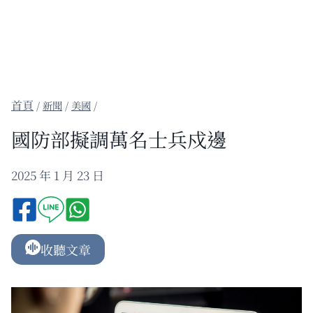
/
新聞
/
美國
/
國防部擬調萬名士兵戍邊
2025 年 1 月 23 日
收聽文章