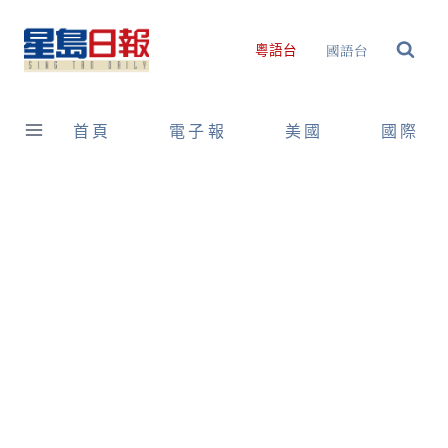
Skip
to
國語台
粵語台
content
首頁
電子報
美國
國際