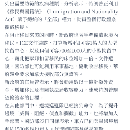
列出需要防範的疾病種類。分析表示，特朗普正利用
《移民與國籍法》（Immigration and Nationality
Act）賦予總統的「全部」權力，動員整個行政體系
攔截移民。
在阻止移民來美的同時，新政府也著手準備遣返境內
移民。ICE文件透露，打算新增4個可容1萬人的大型
拘留中心，以及14個可容700至1000人的小型拘留中
心，藉此把聯邦扣留移民的床位增加一倍。文件還
說，國防部也可能利用軍事基地，協助收容移民，華
府還會要求加拿大接收部分無證客。
新政府的官員曾表示，將會動用數以十億計額外資
金，增加移民及海關執法局收容能力，達成特朗普驅
逐偷渡客的目標。
在其他部門中，邊境巡邏隊已經接到命令，為了提升
邊境「威懾、阻絕、偵查和攔截」能力，也將增加人
手部署。國防部22日同樣表示，軍方已向美墨邊境增
派約1500名現役軍人。代理國防部長薩萊塞斯