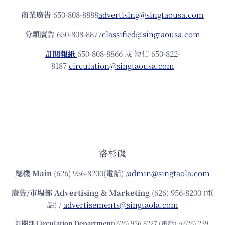
商業廣告
650-808-8888
advertising@singtaousa.com
分類廣告
650-808-8877
classified@singtaousa.com
訂閱報紙
650-808-8866 或 短信 650-822-
8187
circulation@singtaousa.com
洛杉磯
總機
Main
(626) 956-8200(電話) /
admin@singtaola.com
廣告/市場部
Advertising & Marketing
(626) 956-8200 (電
話) /
advertisements@singtaola.com
訂閱部 Circulation Department
(626) 956-8227 (電話) /(626) 239-