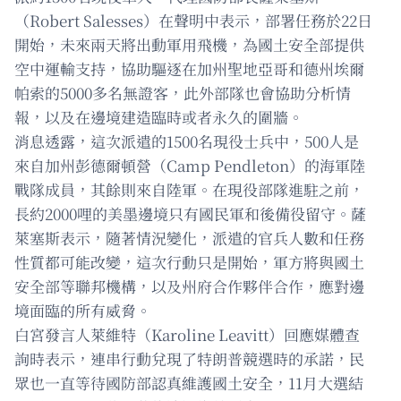
（Robert Salesses）在聲明中表示，部署任務於22日
開始，未來兩天將出動軍用飛機，為國土安全部提供
空中運輸支持，協助驅逐在加州聖地亞哥和德州埃爾
帕索的5000多名無證客，此外部隊也會協助分析情
報，以及在邊境建造臨時或者永久的圍牆。
消息透露，這次派遣的1500名現役士兵中，500人是
來自加州彭德爾頓營（Camp Pendleton）的海軍陸
戰隊成員，其餘則來自陸軍。在現役部隊進駐之前，
長約2000哩的美墨邊境只有國民軍和後備役留守。薩
萊塞斯表示，隨著情況變化，派遣的官兵人數和任務
性質都可能改變，這次行動只是開始，軍方將與國土
安全部等聯邦機構，以及州府合作夥伴合作，應對邊
境面臨的所有威脅。
白宮發言人萊維特（Karoline Leavitt）回應媒體查
詢時表示，連串行動兌現了特朗普競選時的承諾，民
眾也一直等待國防部認真維護國土安全，11月大選結