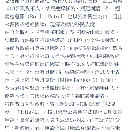
息透露軍方計劃派遣1萬官兵協助執行任務，並已調動
1500名現役軍人，參與遞解移民、興建圍牆工作。邊
境巡邏隊（Border Patrol）也以公共衛生為由，阻止
來源國或途經國家出現傳染病的移民入境。
綜合美聯社、《華盛頓郵報》及《國會山報》報道，
媒體取得海關與邊境保護局（CBP）的文件後發現，
特朗普政府打算透過國防部，向南部邊境派遣約1萬名
士兵，另外邊境巡邏人員也接到指示，如果移民曾經
停留在傳染病肆虐的國家，將不得以人道庇護的理由
入境，但文件沒有具體列出傳染病種類。消息人士表
示，邊巡隊主管班克斯（Mike Banks）21日已向下
令透過特殊緊急授權關閉邊境，只有他和副手兩人，
能夠授權在美國境內釋放人道主義庇護申請者。
特朗普首次執政時，曾在新冠疫情期間頒布「42條
款」（Title 42），援引緊急公共衛生法停止受理庇護
申請，更允許邊境人員快速遣返移民。而在這次命令
中，新政府只表示無證移民可能患有傳染病，但並未