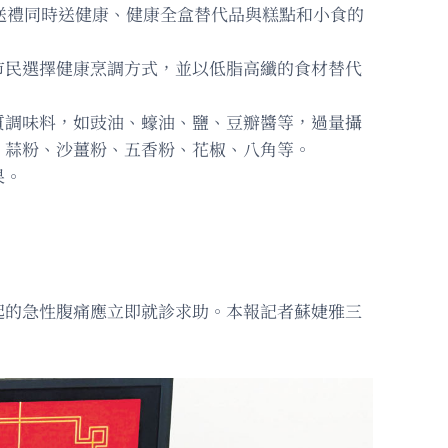
、送禮同時送健康、健康全盒替代品與糕點和小食的
市民選擇健康烹調方式，並以低脂高纖的食材替代
質調味料，如豉油、蠔油、鹽、豆瓣醬等，過量攝
、蒜粉、沙薑粉、五香粉、花椒、八角等。
果。
起的急性腹痛應立即就診求助。本報記者蘇婕雅三