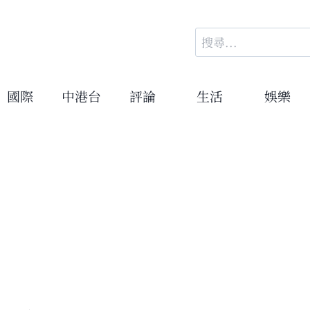
搜
尋
關
鍵
國際
中港台
評論
生活
娛樂
字: