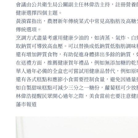
會議由公共衛生局公關副主任林偉浩主持，註冊營養師
健康選擇四個主題。
黃漪霖指出，農曆新年傳統菜式中常見高脂肪及高糖
傳統選項。
烹調方式盡量考慮用健康少油的，如清蒸、氣炸、白
取鈉質可導致高血壓。可以替換成低鈉質低脂肪調味
還有增加鉀質食物，有助促進身體排出多餘的鈉質，
在送禮方面，推薦健康賀年禮品，例如無添加糖的乾
華人過年必備的全盒也可嘗試用健康品替代，例如原
還有各式糕點和應節小食需要控制食量，避免因過量
如自製甜味糕點可減少三分之一糖份，蘿蔔糕可少放
林偉浩提醒民眾開心過年之際，美食當前也要注意健
藩市報道