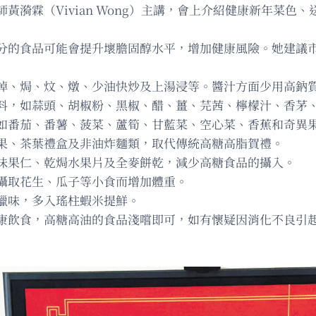
黃漪霖（Vivian Wong）主講，會上介紹健康新年菜色
分的食品可能會提升壞膽固醇水平，增加健康風險。她建議
焯、焗、炆、燉、少油快炒及上湯浸等。醬汁方面少用高鈉
料，如蒜頭、胡椒粉、黑椒、醋、薑、芫茜、檸檬汁、香茅
如番茄、番薯、菠菜、蘆筍、甘藍菜、空心菜、香蕉和奇異
果、茶葉禮盒及非油炸麵類，取代傳統高糖高脂賀禮。
味果仁、乾焗水果片及全麥餅乾，減少高糖食品的攝入。
攝取花生、瓜子等小食而增加體重。
臘味，多入瑤柱蝦米提鮮。
康飲食，高糖高油的食品淺嚐即可，如有懷疑因消化不良引