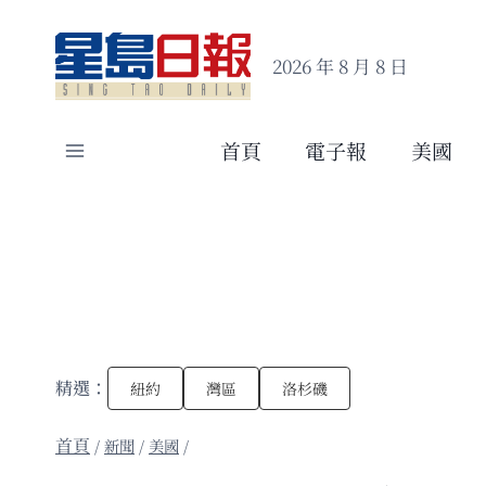
Skip
to
2026 年 8 月 8 日
content
首頁
電子報
美國
精選：
紐約
灣區
洛杉磯
/
新聞
/
美國
/