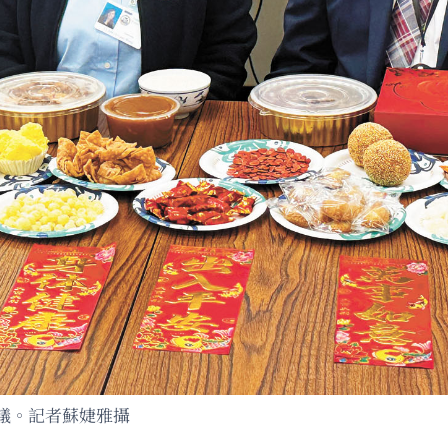
議。記者蘇婕雅攝