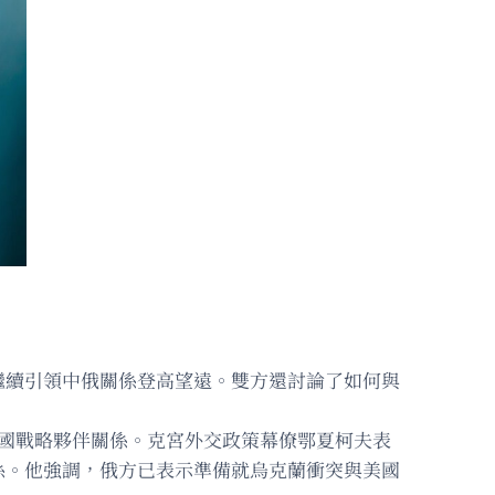
繼續引領中俄關係登高望遠。雙方還討論了如何與
兩國戰略夥伴關係。克宮外交政策幕僚鄂夏柯夫表
係。他強調，俄方已表示準備就烏克蘭衝突與美國