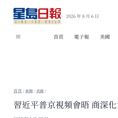
Skip
to
2026 年 8 月 6 日
content
首頁
電子報
美國
/
新聞
/
美國
/
習近平普京視頻會晤 商深化