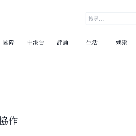
搜
尋
關
鍵
國際
中港台
評論
生活
娛樂
字:
協作