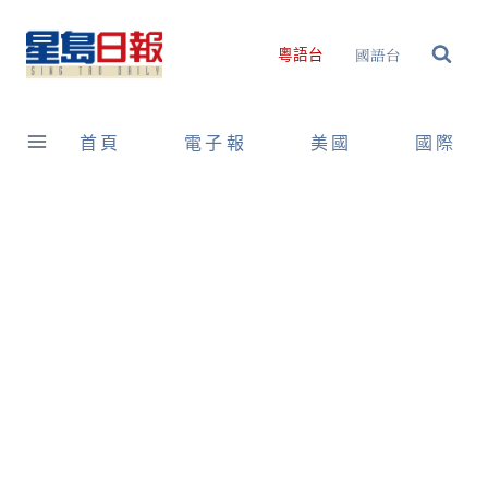
Skip
to
國語台
粵語台
content
首頁
電子報
美國
國際