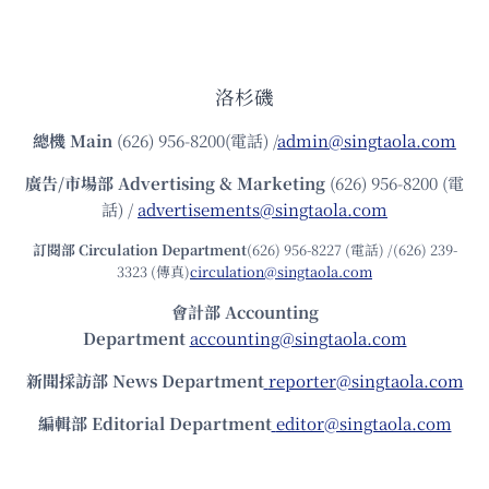
洛杉磯
總機
Main
(626) 956-8200(電話) /
admin@singtaola.com
廣告/市場部
Advertising & Marketing
(626) 956-8200 (電
話) /
advertisements@singtaola.com
訂閱部 Circulation Department
(626) 956-8227 (電話) /(626) 239-
3323 (傳真)
circulation@singtaola.com
會計部 Accounting
Department
accounting@singtaola.com
新聞採訪部 News Department
reporter@singtaola.com
編輯部 Editorial Department
editor@singtaola.com