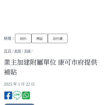
精選：
紐約
灣區
洛杉磯
/
新聞
/
美國
/
業主加建附屬單位 康可市府提供
補貼
2025 年 1 月 22 日