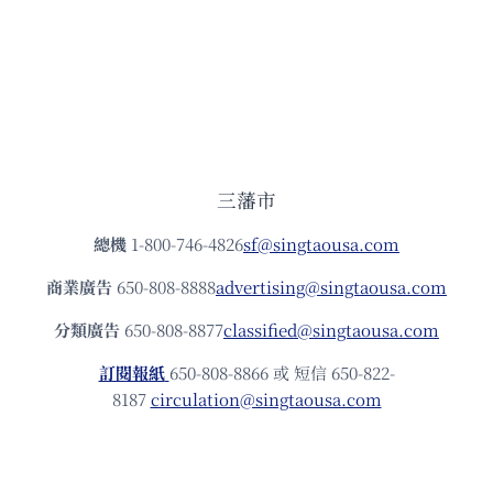
三藩市
總機
1-800-746-4826
sf@singtaousa.com
商業廣告
650-808-8888
advertising@singtaousa.com
分類廣告
650-808-8877
classified@singtaousa.com
訂閱報紙
650-808-8866 或 短信 650-822-
8187
circulation@singtaousa.com