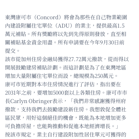
東灣康可市（Concord）將會為那些在自己物業範圍
內建設附屬住宅單位（ADU）的業主，提供最高1.5
萬元補貼。所有獎勵將以先到先得原則發放，直至相
關補貼基金資金用盡。所有申請要在今年9月30日前
提交。
該市從加州住房金融局獲得27.72萬元撥款，從而得以
開展鼓勵建房補貼計劃。而這計劃是為了在東灣地區
增加大量附屬住宅單位而設，總規模為250萬元。
康可市近期對本市住房情況進行了評估，指出要在
2031年之前，要增加5000套以上各類住房。康可市市
長Carlyn Obringer表示，「我們非常感謝獲得州府
撥款，支持我們去鼓勵建設新住房。我想敦促全體社
區民眾，用好這個絕佳的機會，既能為本地增加更多
可負擔房屋，也能夠推動和促進本地經濟增長。」
按該市規定，業主自行建設附加性居住單元可獲得的