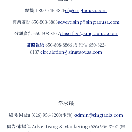
總機
1-800-746-4826
sf@singtaousa.com
商業廣告
650-808-8888
advertising@singtaousa.com
分類廣告
650-808-8877
classified@singtaousa.com
訂閱報紙
650-808-8866 或 短信 650-822-
8187
circulation@singtaousa.com
洛杉磯
總機
Main
(626) 956-8200(電話) /
admin@singtaola.com
廣告/市場部
Advertising & Marketing
(626) 956-8200 (電