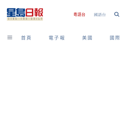
Skip
to
國語台
粵語台
content
首頁
電子報
美國
國際