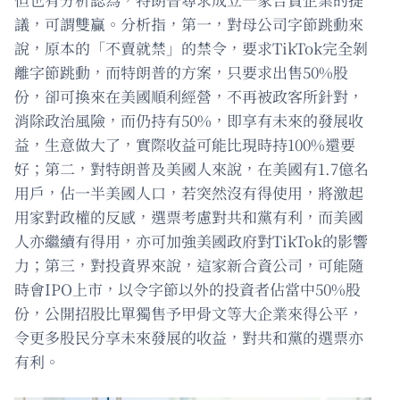
議，可謂雙贏。分析指，第一，對母公司字節跳動來
說，原本的「不賣就禁」的禁令，要求TikTok完全剝
離字節跳動，而特朗普的方案，只要求出售50%股
份，卻可換來在美國順利經營，不再被政客所針對，
消除政治風險，而仍持有50%，即享有未來的發展收
益，生意做大了，實際收益可能比現時持100%還要
好；第二，對特朗普及美國人來說，在美國有1.7億名
用戶，佔一半美國人口，若突然沒有得使用，將激起
用家對政權的反感，選票考慮對共和黨有利，而美國
人亦繼續有得用，亦可加強美國政府對TikTok的影響
力；第三，對投資界來說，這家新合資公司，可能隨
時會IPO上市，以令字節以外的投資者佔當中50%股
份，公開招股比單獨售予甲骨文等大企業來得公平，
令更多股民分享未來發展的收益，對共和黨的選票亦
有利。