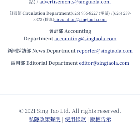
話) /
advertisements@singtaola.com
訂閱部 Circulation Department
(626) 956-8227 (電話) /(626) 239-
3323 (傳真)
circulation@singtaola.com
會計部 Accounting
Department
accounting@singtaola.com
新聞採訪部 News Department
reporter@singtaola.com
編輯部 Editorial Department
editor@singtaola.com
© 2021 Sing Tao Ltd. All rights reserved.
私隱政策聲明
|
使⽤條款
|
版權告⽰